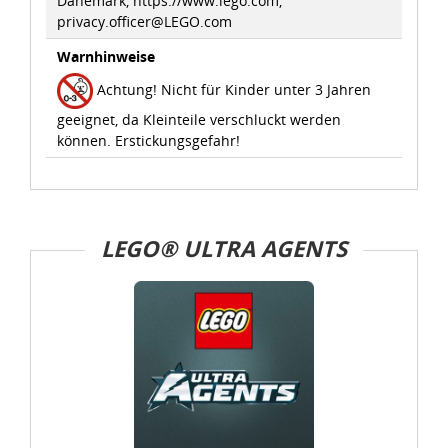
Dänemark, https://www.lego.com,
Verarbeitung von Daten in den USA eingehalten werden.
privacy.officer@LEGO.com
Warnhinweise
Sie können die Cookie-Einwilligung jederzeit links unten
auf Ihrem Bildschirm anpassen und damit widerrufen.
Achtung! Nicht für Kinder unter 3 Jahren
geeignet, da Kleinteile verschluckt werden
idee+spiel Betriebs-GmbH
können. Erstickungsgefahr!
Datenschutzbestimmungen
und
Impressum
LEGO® ULTRA AGENTS