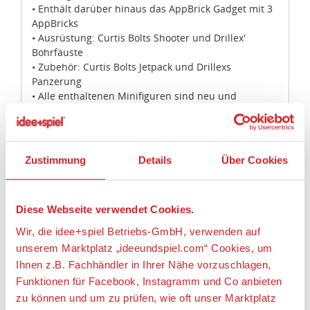
• Enthält darüber hinaus das AppBrick Gadget mit 3
AppBricks
• Ausrüstung: Curtis Bolts Shooter und Drillex'
Bohrfäuste
• Zubehör: Curtis Bolts Jetpack und Drillexs
Panzerung
• Alle enthaltenen Minifiguren sind neu und
ausschließlich in diesem Set zu finden.
• Weiche den Shootern am Bohrgerät aus.
• Weiche dem gigantischen Doppelbohrer aus.
• Halte Drillex mit dem Agenten-Blaster von Ultra
Zustimmung
Details
Über Cookies
Agent Curtis Bolt auf.
• Beschütze den kostbaren lilafarbenen Diamanten.
• Lade dir die neue LEGO® Ultra Agents App
Diese Webseite verwendet Cookies.
kostenlos herunter. Diese App lässt dich selbst zu
einem Ultra Agent werden, der auf anspruchsvolle
Wir, die idee+spiel Betriebs-GmbH, verwenden auf
Missionen geschickt wird.
unserem Marktplatz „ideeundspiel.com“ Cookies, um
• Baue das in diesem Set enthaltene Ultra
Ihnen z.B. Fachhändler in Ihrer Nähe vorzuschlagen,
AppGadget zusammen und spiele coole Missionen
Funktionen für Facebook, Instagramm und Co anbieten
auf deinem Tablet durch.
zu können und um zu prüfen, wie oft unser Marktplatz
• Der Doppelbohrer ist 7 cm hoch, 23 cm lang und 10