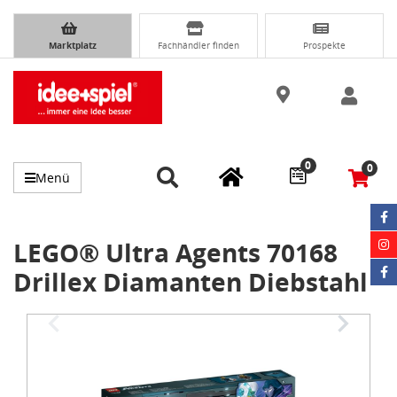
Marktplatz
Fachhändler finden
Prospekte
0
0
Menü
LEGO® Ultra Agents 70168
Drillex Diamanten Diebstahl
Item
1
of
4