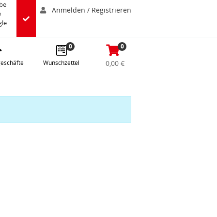
abe
Anmelden / Registrieren
e
gle
0
0
eschäfte
Wunschzettel
0,00 €