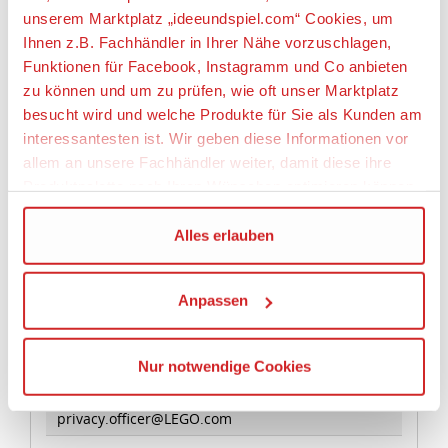
• Der Jet-Blitz ist 20 cm hoch, 44 cm lang und 30 cm
unserem Marktplatz „ideeundspiel.com“ Cookies, um
breit.
Ihnen z.B. Fachhändler in Ihrer Nähe vorzuschlagen,
• Die Krabbe ist 6 cm hoch, 9 cm lang und 12 cm
Funktionen für Facebook, Instagramm und Co anbieten
breit.
zu können und um zu prüfen, wie oft unser Marktplatz
besucht wird und welche Produkte für Sie als Kunden am
Artikeleigenschaften:
interessantesten ist. Wir geben diese Informationen vor
allem an unsere Fachhändler weiter, damit diese ihre
Anzahl Teile
Produktpalette nach Ihren Wünschen optimieren können.
876
Geeignetes Alter
Wir verwenden den Google Tag Manager um weitere
Alles erlauben
Ab 9 Jahre
Dienste einzubinden.
Anpassen
Angaben zur Produktsicherheit:
Wenn Sie auf „Alles erlauben“, klicken, werden ein Teil
Ihrer personenbezogener Daten in die USA übertragen.
Hersteller:
Genaueres finden Sie in unserer Datenschutzerklärung.
Nur notwendige Cookies
LEGO System A/S, Aastvej 1, 7190 Billund,
Die USA ist ein Drittland, dass nicht von einem
Dänemark, https://www.lego.com,
Angemessenheitsbeschluss der Europäischen
privacy.officer@LEGO.com
Kommission erfasst wird, und daher kein angemessenes