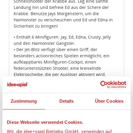
Schnellshooter der Krabbe aus. Leg eine sanfte
Landung hin und befreie Ed aus der Schere der
Krabbe. Benutze Jays Morgenstern, um die
Haimonster zu verscheuchen und Ed und Edna in
Sicherheit zu bringen!
• Enthält 6 Minifiguren: Jay, Ed, Edna, Crusty, Jelly
und den Haimonster Gangster.
• Der Jet-Blitz verfügt über einen Griff, der
besonders actionreiches Spielen ermöglicht, ein
aufklappbares Minifiguren-Cockpit, einen
federunterstützten Shooter, eine kreiselnde
Elektroscheibe, die per Auslöser aktiviert wird,
verstellbare Flügel und jede Menge Antennen.
• Die Krabbe besitzt 6 bewegliche Beine, eine
Greifschere und einen 6-schüssigen Schnellshooter.
• Zur Ausrüstung gehören Jays Morgenstern, Crustys
Zustimmung
Details
Über Cookies
Fischsäge, Jellys Shooter und der Fischhammer des
Haimonster Gangsters.
• Ebenfalls enthalten ist Eds Schraubenschlüssel.
Diese Webseite verwendet Cookies.
• Stell die Szenen aus THE LEGO® NINJAGO®
MOVIE™ als spannende Rollenspiele nach.
Wir, die idee+spiel Betriebs-GmbH, verwenden auf