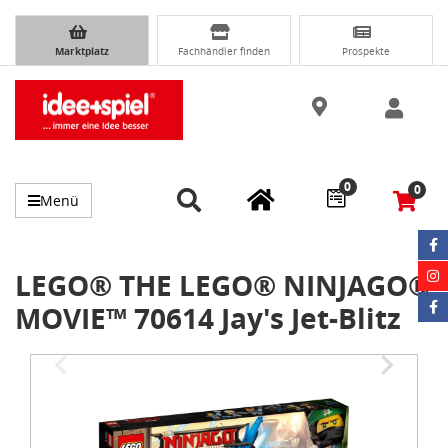
Marktplatz
Fachhändler finden
Prospekte
0
0
Menü
LEGO® THE LEGO® NINJAGO®
MOVIE™ 70614 Jay's Jet-Blitz
Item
1
of
3