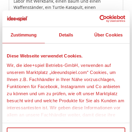
Labor mit Werkbank, einen Baum und einen
Waffenständer, ein Turtle-Katapult, einen
Skateboardständer und eine Graffiti-Wand mit
Schwing-/Angriffsfunktion
• 2 Skateboards, TNT, Pizza, Mülltonne,
Laternenmast, Wendeltreppe, Ooze-Kanister,
Zustimmung
Details
Über Cookies
tropfende Ooze-Elemente, Werkzeug, Spraydosen
und ein Hydrant als Zubehör enthalten
• Mit 10 Waffen: 2 Sai, 5 Schwertern, Ninja-
Diese Webseite verwendet Cookies.
Wurfstern, Bo-Stab mit Klinge und hölzernem
Trainingsstab
Wir, die idee+spiel Betriebs-GmbH, verwenden auf
• Befestige das TNT, um die Explosion in der Wand
unserem Marktplatz „ideeundspiel.com“ Cookies, um
auszulösen!
Ihnen z.B. Fachhändler in Ihrer Nähe vorzuschlagen,
• Schlüpfe durch den Gullydeckel in das Versteck!
Funktionen für Facebook, Instagramm und Co anbieten
• Gehe durch den Geheimeingang im
zu können und um zu prüfen, wie oft unser Marktplatz
Trainingszentrum unbemerkt im Versteck ein und
aus!
besucht wird und welche Produkte für Sie als Kunden am
• Schwinge die bewegliche Stange in Richtung des
interessantesten ist. Wir geben diese Informationen vor
Gegners!
allem an unsere Fachhändler weiter, damit diese ihre
• Kämpfe gegen den sich drehenden
Produktpalette nach Ihren Wünschen optimieren können.
Trainingsdummy!
• Sammle die exklusiven Minifiguren Meister Splinter