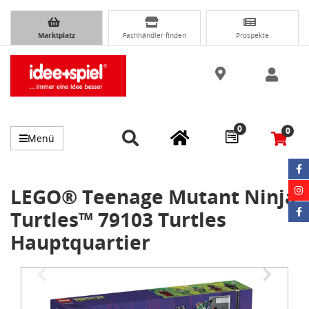
Marktplatz
Fachhändler finden
Prospekte
0
0
Menü
LEGO® Teenage Mutant Ninja
Turtles™ 79103 Turtles
Hauptquartier
Item
1