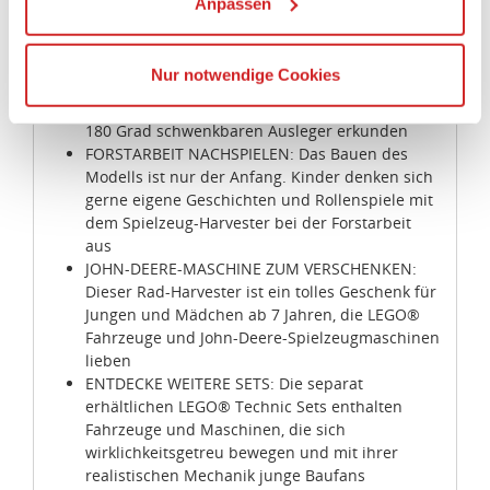
Anpassen
Wenn Sie auf „Alles erlauben“, klicken, werden ein Teil
darzustellen
Ihrer personenbezogener Daten in die USA übertragen.
LENKUNG UND FEDERUNG: Dieses MINT-
Spielzeug lässt Kinder ganz spielerisch lernen
Genaueres finden Sie in unserer Datenschutzerklärung.
Nur notwendige Cookies
und wirklichkeitsgetreue Funktionen wie die
Die USA ist ein Drittland, dass nicht von einem
Knicklenkung, die Wippenfederung und den um
Angemessenheitsbeschluss der Europäischen
180 Grad schwenkbaren Ausleger erkunden
Kommission erfasst wird, und daher kein angemessenes
FORSTARBEIT NACHSPIELEN: Das Bauen des
Schutzniveau für personenbezogene Daten bietet. Durch
Modells ist nur der Anfang. Kinder denken sich
die Verwendung von Standarddatenschutzklauseln in
gerne eigene Geschichten und Rollenspiele mit
Verbindung mit zusätzlichen Maßnahmen zur Sicherung
dem Spielzeug-Harvester bei der Forstarbeit
aus
eines angemessenen Schutzniveaus, garantieren wir,
JOHN-DEERE-MASCHINE ZUM VERSCHENKEN:
dass die Datenschutzvorgaben der EU auch bei der
Dieser Rad-Harvester ist ein tolles Geschenk für
Verarbeitung von Daten in den USA eingehalten werden.
Jungen und Mädchen ab 7 Jahren, die LEGO®
Fahrzeuge und John-Deere-Spielzeugmaschinen
Sie können die Cookie-Einwilligung jederzeit links unten
lieben
auf Ihrem Bildschirm anpassen und damit widerrufen.
ENTDECKE WEITERE SETS: Die separat
erhältlichen LEGO® Technic Sets enthalten
Fahrzeuge und Maschinen, die sich
idee+spiel Betriebs-GmbH
wirklichkeitsgetreu bewegen und mit ihrer
Datenschutzbestimmungen
und
Impressum
realistischen Mechanik junge Baufans