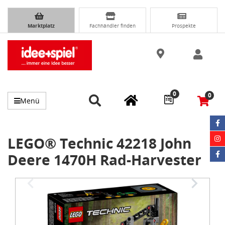
Marktplatz
Fachhändler finden
Prospekte
0
0
Menü
LEGO® Technic 42218 John
Deere 1470H Rad-Harvester
Item
1
of
3