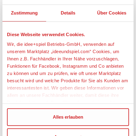
Schwarz und Gelb lässt Kinder immer wieder gern
mit diesem Spielzeug-Harverster spielen. Die
Zustimmung
Details
Über Cookies
Fahrzeuge aus LEGO Technic Sets bewegen sich
wirklichkeitsgetreu und verfügen über eine
Mechanik, die junge LEGO Baufans auf verständliche
Weise an die Welt der Technik heranführt. Die LEGO
Diese Webseite verwendet Cookies.
Builder App mit verständlichen digitalen
Wir, die idee+spiel Betriebs-GmbH, verwenden auf
Bauanleitungen lässt Kinder selbstbewusst bauen,
unserem Marktplatz „ideeundspiel.com“ Cookies, um
3D-Modellansichten vergrößern und drehen und
Ihnen z.B. Fachhändler in Ihrer Nähe vorzuschlagen,
den Baufortschritt verfolgen. Das Set besteht aus
117 Teilen.
Funktionen für Facebook, Instagramm und Co anbieten
zu können und um zu prüfen, wie oft unser Marktplatz
SPIELZEUG-HARVESTER: Der LEGO® Technic
besucht wird und welche Produkte für Sie als Kunden am
John Deere 1470H Rad-Harvester (42218) für
interessantesten ist. Wir geben diese Informationen vor
Jungen und Mädchen ab 7 Jahren, die
allem an unsere Fachhändler weiter, damit diese ihre
Baumaschinen lieben, hat einen drehbaren
Ausleger und einen funktionierenden Greifer
Produktpalette nach Ihren Wünschen optimieren können.
TRANSPORTIERE DEN BAUMSTAMM: Zu diesem
Bauset gehört auch ein LEGO® Baumstamm,
Wir verwenden den Google Tag Manager um weitere
Alles erlauben
den Kinder mithilfe des Greifers und des
Dienste einzubinden.
Auslegers greifen, anheben und transportieren
können, um eigene Abenteuer im Wald