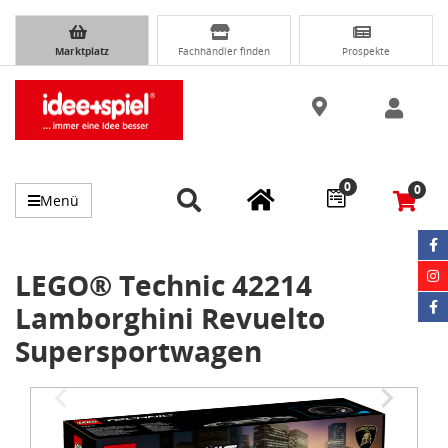
Marktplatz
Fachhändler finden
Prospekte
0
0
Menü
LEGO® Technic 42214
Lamborghini Revuelto
Supersportwagen
Item
1