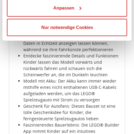
ein spannendes Bauprojekt und jede Menge
Anpassen
Wenn Sie auf „Alles erlauben“, klicken, werden ein Teil
Spielspaß mit dem ferngesteuerten Modell
Ihrer personenbezogener Daten in die USA übertragen.
Ferngesteuerter Lamborghini: Zu dem
Genaueres finden Sie in unserer Datenschutzerklärung.
Spielzeugauto aus diesem Set ist auch die
Nur notwendige Cookies
CONTROL+ App verfügbar, in der Kinder die
Die USA ist ein Drittland, dass nicht von einem
Lenkung bedienen, die Lichter steuern und
Angemessenheitsbeschluss der Europäischen
Daten in Echtzeit anzeigen lassen können,
Kommission erfasst wird, und daher kein angemessenes
während sie ihre Fahrkünste perfektionieren
Schutzniveau für personenbezogene Daten bietet. Durch
Entdecke faszinierende Details und Funktionen:
die Verwendung von Standarddatenschutzklauseln in
Kinder lassen das Modell vorwärts und
Verbindung mit zusätzlichen Maßnahmen zur Sicherung
rückwärts fahren und schauen sich die
eines angemessenen Schutzniveaus, garantieren wir,
Scheinwerfer an, die im Dunkeln leuchten
Modell mit Akku: Der Akku kann immer wieder
dass die Datenschutzvorgaben der EU auch bei der
mithilfe eines nicht enthaltenen USB-C-Kabels
Verarbeitung von Daten in den USA eingehalten werden.
aufgeladen werden, um das LEGO®
Spielzeugauto mit Strom zu versorgen
Sie können die Cookie-Einwilligung jederzeit links unten
Geschenk für Autofans: Dieses Bauset ist eine
auf Ihrem Bildschirm anpassen und damit widerrufen.
tolle Geschenkidee für Kinder, die
ferngesteuerte Spielzeugautos lieben
idee+spiel Betriebs-GmbH
Faszinierendes Bauerlebnis: Die LEGO® Builder
App nimmt Kinder auf ein intuitives
Datenschutzbestimmungen
und
Impressum