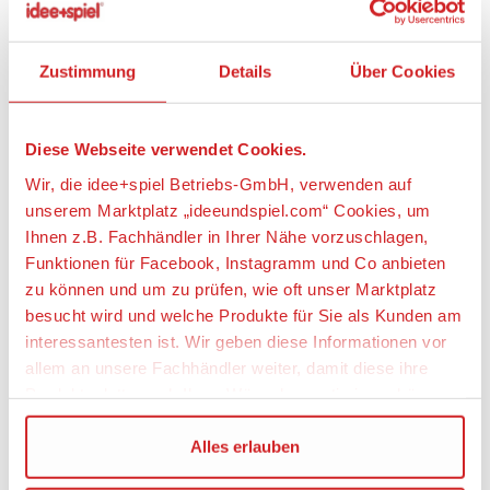
jeden Lamborghini-Superfan beeindrucken. Doch
mit dem Bauen geht der Spielspaß erst los. Benutze
die CONTROL+ App, um das Auto zu lenken, die
Zustimmung
Details
Über Cookies
Lichter ein- und auszuschalten und dir Daten in
Echtzeit auf dem Cockpitdisplay der App
anzuschauen, während du deine Fahrkünste
Diese Webseite verwendet Cookies.
perfektionierst.
Wir, die idee+spiel Betriebs-GmbH, verwenden auf
Dieses Bauset ist eine tolle Geschenkidee für Jungen
unserem Marktplatz „ideeundspiel.com“ Cookies, um
und Mädchen, die ferngesteuerte Autos lieben. Zu
Ihnen z.B. Fachhändler in Ihrer Nähe vorzuschlagen,
dem Set ist auch die LEGO Builder App verfügbar,
Funktionen für Facebook, Instagramm und Co anbieten
die Baumeister 3D-Modellansichten vergrößern und
zu können und um zu prüfen, wie oft unser Marktplatz
drehen und ihren Baufortschritt verfolgen lässt.
besucht wird und welche Produkte für Sie als Kunden am
LEGO® Technic Bausets stellen die Bewegungen
interessantesten ist. Wir geben diese Informationen vor
und die Mechanik der Modelle realistisch dar, um
allem an unsere Fachhändler weiter, damit diese ihre
jungenLEGO Baumeistern die Welt der Technik
Produktpalette nach Ihren Wünschen optimieren können.
näherzubringen. Das Set besteht aus 1.135 Teilen.
MINT-Bauspielzeug für Kinder: Der LEGO®
Wir verwenden den Google Tag Manager um weitere
Alles erlauben
Technic Lamborghini Revuelto
Dienste einzubinden.
Supersportwagen bietet Jungen und Mädchen