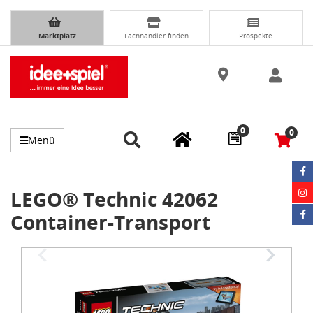
Marktplatz
Fachhändler finden
Prospekte
0
0
Menü
LEGO® Technic 42062
Container-Transport
Item
1
of
3