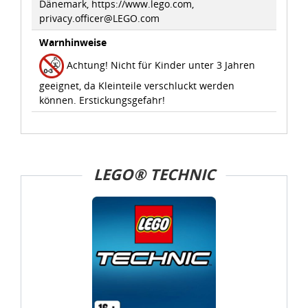
Dänemark, https://www.lego.com,
Verarbeitung von Daten in den USA eingehalten werden.
privacy.officer@LEGO.com
Warnhinweise
Sie können die Cookie-Einwilligung jederzeit links unten
auf Ihrem Bildschirm anpassen und damit widerrufen.
Achtung! Nicht für Kinder unter 3 Jahren
geeignet, da Kleinteile verschluckt werden
idee+spiel Betriebs-GmbH
können. Erstickungsgefahr!
Datenschutzbestimmungen
und
Impressum
LEGO® TECHNIC