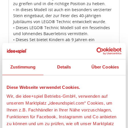
zu greifen und in die richtige Position zu heben.
• In dieses Modell ist auch ein besonders verzierter
Stein eingebaut, der zur Feier des 40-jährigen
Jubiläums von LEGO® Technic entwickelt wurde.
• Dieses LEGO® Technic Modell soll ein fesselndes
und lohnendes Bauerlebnis vermitteln.
• Dieses Set bietet Kindern ab 9 Jahren ein
altersgerechtes Bauerlebnis.
• Zu den Modellen A und B ist online eine interaktive
LEGO® App mit digitalen 3-D-Bauanleitungen
kostenlos erhältlich! Bitte aber erst deine Eltern um
Zustimmung
Details
Über Cookies
Erlaubnis.
• 2-in-1-Modell: Lässt sich in einen Portalhubwagen
mit Lastwagen und Container umbauen!
Diese Webseite verwendet Cookies.
• Der Sattelschlepper ist mit Auflieger 11 cm hoch, 30
cm lang und 7 cm breit.
Wir, die idee+spiel Betriebs-GmbH, verwenden auf
• Der Containerlader ist mit ausgefahrenem
unserem Marktplatz „ideeundspiel.com“ Cookies, um
Ausleger 23 cm hoch, 30 cm lang und 9 cm breit und
Ihnen z.B. Fachhändler in Ihrer Nähe vorzuschlagen,
mit eingefahrenem Ausleger 10 cm hoch und 23 cm
Funktionen für Facebook, Instagramm und Co anbieten
lang.
• Beide Container sind jeweils 5 cm hoch, 10 cm lang
zu können und um zu prüfen, wie oft unser Marktplatz