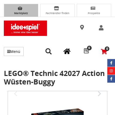
Marktplatz
Fachhändler finden
Prospekte
0
0
Menü
LEGO® Technic 42027 Action
Wüsten-Buggy
Item
1
of
3