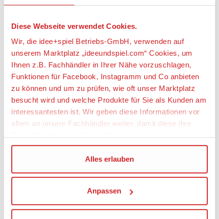
entsteht ein aufregender Race-Truck mit 2
Rückziehmotoren
Diese Webseite verwendet Cookies.
• Das Kombi-Modell ist über 10 cm hoch, 21 cm lang
und 10 cm breit
Wir, die idee+spiel Betriebs-GmbH, verwenden auf
unserem Marktplatz „ideeundspiel.com“ Cookies, um
Artikeleigenschaften:
Ihnen z.B. Fachhändler in Ihrer Nähe vorzuschlagen,
Funktionen für Facebook, Instagramm und Co anbieten
Anzahl Teile
zu können und um zu prüfen, wie oft unser Marktplatz
149
besucht wird und welche Produkte für Sie als Kunden am
Geeignetes Alter
interessantesten ist. Wir geben diese Informationen vor
allem an unsere Fachhändler weiter, damit diese ihre
Ab 7 Jahre
Produktpalette nach Ihren Wünschen optimieren können.
Angaben zur Produktsicherheit:
Wir verwenden den Google Tag Manager um weitere
Alles erlauben
Hersteller:
Dienste einzubinden.
LEGO System A/S, Aastvej 1, 7190 Billund,
Anpassen
Wenn Sie auf „Alles erlauben“, klicken, werden ein Teil
Dänemark, https://www.lego.com,
privacy.officer@LEGO.com
Ihrer personenbezogener Daten in die USA übertragen.
Genaueres finden Sie in unserer Datenschutzerklärung.