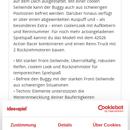
auf dem Dach ausgestattet. Mit einer coolen
Seilwinde kann der Buggy auch aus schwierigen
Positionen befreit werden. Darüber hinaus verfügt
er über einen abgewinkelten Auspuff und – als
besonderes Extra – einen coolenLook mit Aufklebern
und Rennnummer. Für noch mehr actiongeladenen
Spielspaß kannst du das Modell mit dem 42026
Action Racer kombinieren und einen Renn-Truck mit
2 Rückziehmotoren bauen.
• Mit starker Front-Seilwinde, Überrollkäfig, robusten
Reifen, coolem Look und Rückziehmotor für
temporeichen Spielspaß
• Befreie den Buggy mit der starken Front-Seilwinde
aus schwierigen Situationen
• Technic Elemente unterstützen die
Weiterentwicklung deiner Baufertigkeiten
• Wage dich mit deinen robusten Reifen ins raue
Gelände
• Der Action Wüsten-Buggy ist über 8 cm hoch, 17 cm
lang und 9 cm breit
Zustimmung
Details
Über Cookies
• In Kombination mit dem 42026 Action Racer