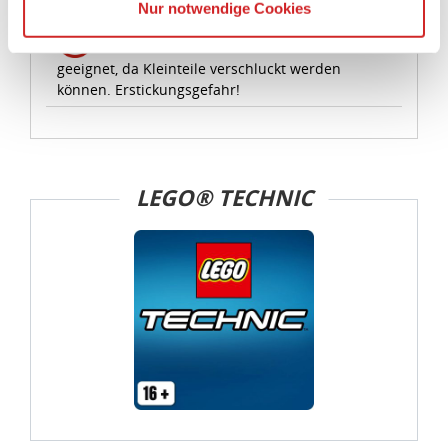
Warnhinweise
Nur notwendige Cookies
Die USA ist ein Drittland, dass nicht von einem
Achtung! Nicht für Kinder unter 3 Jahren
Angemessenheitsbeschluss der Europäischen
geeignet, da Kleinteile verschluckt werden
Kommission erfasst wird, und daher kein angemessenes
können. Erstickungsgefahr!
Schutzniveau für personenbezogene Daten bietet. Durch
die Verwendung von Standarddatenschutzklauseln in
Verbindung mit zusätzlichen Maßnahmen zur Sicherung
eines angemessenen Schutzniveaus, garantieren wir,
dass die Datenschutzvorgaben der EU auch bei der
LEGO® TECHNIC
Verarbeitung von Daten in den USA eingehalten werden.
Sie können die Cookie-Einwilligung jederzeit links unten
auf Ihrem Bildschirm anpassen und damit widerrufen.
idee+spiel Betriebs-GmbH
Datenschutzbestimmungen
und
Impressum