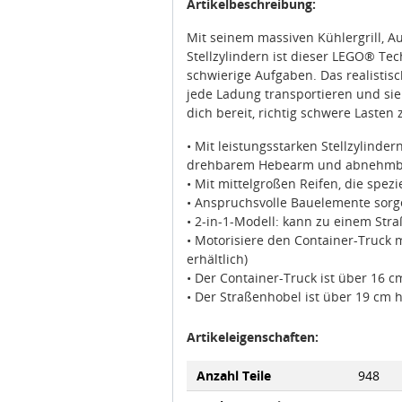
Artikelbeschreibung:
Mit seinem massiven Kühlergrill, A
Stellzylindern ist dieser LEGO® Tec
schwierige Aufgaben. Das realistis
jede Ladung transportieren und sie 
dich bereit, richtig schwere Lasten
• Mit leistungsstarken Stellzylinde
drehbarem Hebearm und abnehmb
• Mit mittelgroßen Reifen, die spez
• Anspruchsvolle Bauelemente sorg
• 2-in-1-Modell: kann zu einem St
• Motorisiere den Container-Truck 
erhältlich)
• Der Container-Truck ist über 16 c
• Der Straßenhobel ist über 19 cm 
Artikeleigenschaften:
Anzahl Teile
948