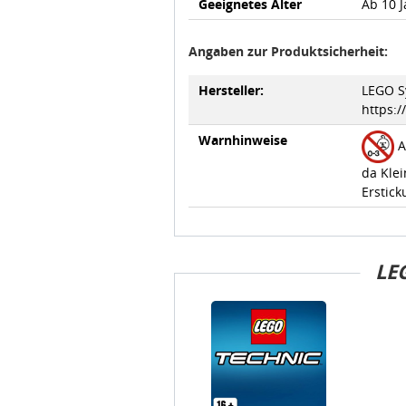
Geeignetes Alter
Ab 10 
Angaben zur Produktsicherheit:
Hersteller:
LEGO Sy
https:
Warnhinweise
A
da Klei
Erstick
LE