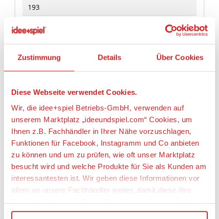
193
Geeignetes Alter
Ab 5 Jahre
Zustimmung
Details
Über Cookies
Angaben zur Produktsicherheit:
Hersteller:
Diese Webseite verwendet Cookies.
LEGO System A/S, Aastvej 1, 7190 Billund,
Dänemark, https://www.lego.com,
Wir, die idee+spiel Betriebs-GmbH, verwenden auf
privacy.officer@LEGO.com
unserem Marktplatz „ideeundspiel.com“ Cookies, um
Ihnen z.B. Fachhändler in Ihrer Nähe vorzuschlagen,
Warnhinweise
Funktionen für Facebook, Instagramm und Co anbieten
Achtung! Nicht für Kinder unter 3 Jahren
zu können und um zu prüfen, wie oft unser Marktplatz
geeignet, da Kleinteile verschluckt werden
besucht wird und welche Produkte für Sie als Kunden am
können. Erstickungsgefahr!
interessantesten ist. Wir geben diese Informationen vor
allem an unsere Fachhändler weiter, damit diese ihre
Produktpalette nach Ihren Wünschen optimieren können.