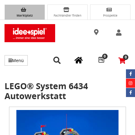
Marktplatz
Fachhändler finden
Prospekte
0
0
Menü
LEGO® System 6434
Autowerkstatt
Item
1
of
1