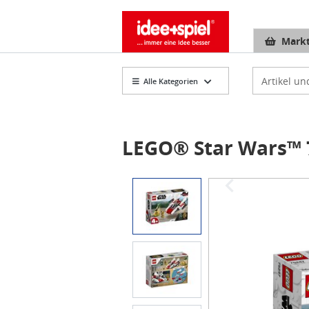
Markt
Artikelsuch
Alle Kategorien
LEGO® Star Wars™ 7
Item
1
of
3