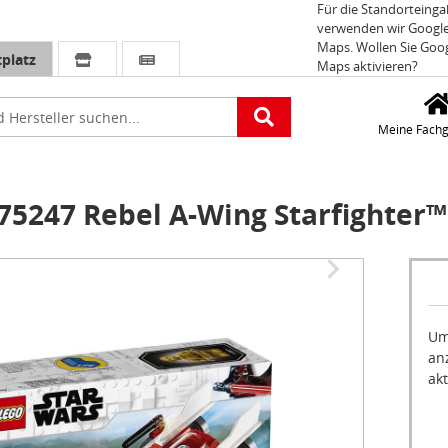
Für die Standorteing
verwenden wir Googl
Maps. Wollen Sie Goo
platz
Maps aktivieren?
e
Meine Fachg
5247 Rebel A-Wing Starfighter™
Um
an
akt