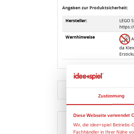
Angaben zur Produktsicherheit:
Hersteller:
LEGO Sy
https:
Warnhinweise
A
da Klei
Erstick
LEGO
Zustimmung
Fra
Diese Webseite verwendet C
Empfänger
Wir, die idee+spiel Betrieb
Fachhändler in Ihrer Nähe v