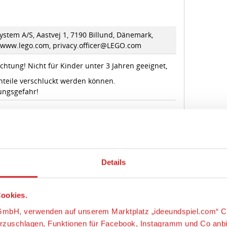
stem A/S, Aastvej 1, 7190 Billund, Dänemark,
//www.lego.com, privacy.officer@LEGO.com
chtung! Nicht für Kinder unter 3 Jahren geeignet,
nteile verschluckt werden können.
ungsgefahr!
® STAR WARS™
Details
ge zum Artikel
ookies.
s-GmbH, verwenden auf unserem Marktplatz „ideeundspiel.com“ C
orzuschlagen, Funktionen für Facebook, Instagramm und Co anb