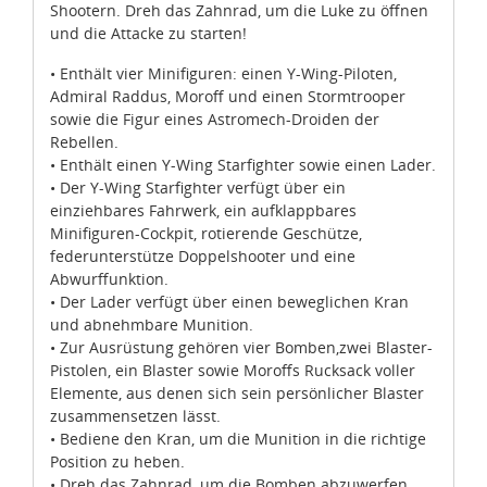
Shootern. Dreh das Zahnrad, um die Luke zu öffnen
und die Attacke zu starten!
• Enthält vier Minifiguren: einen Y-Wing-Piloten,
Admiral Raddus, Moroff und einen Stormtrooper
sowie die Figur eines Astromech-Droiden der
Rebellen.
• Enthält einen Y-Wing Starfighter sowie einen Lader.
• Der Y-Wing Starfighter verfügt über ein
einziehbares Fahrwerk, ein aufklappbares
Minifiguren-Cockpit, rotierende Geschütze,
federunterstütze Doppelshooter und eine
Abwurffunktion.
• Der Lader verfügt über einen beweglichen Kran
und abnehmbare Munition.
• Zur Ausrüstung gehören vier Bomben,zwei Blaster-
Pistolen, ein Blaster sowie Moroffs Rucksack voller
Zustimmung
Details
Über Cookies
Elemente, aus denen sich sein persönlicher Blaster
zusammensetzen lässt.
• Bediene den Kran, um die Munition in die richtige
Position zu heben.
Diese Webseite verwendet Cookies.
• Dreh das Zahnrad, um die Bomben abzuwerfen.