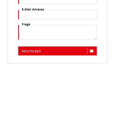
E-Mail Adresse
Frage
Abschicken
Immer auf dem Laufenden...
Jetzt zum idee+spiel-Newsletter anmelden und
jederzeit widerruflich über spannende
Neuheiten
,
zugkräftige
Gewinnspiele
, limitierte
Exklusivartikel