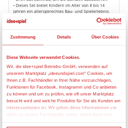
Wir, die idee+spiel Betriebs-GmbH, verwenden auf
• Dieses Set bietet Kindern im Alter von 8 bis 14
unserem Marktplatz „ideeundspiel.com“ Cookies, um
Jahren ein altersgerechtes Bau- und Spielerlebnis.
• Der Y-Wing Starfighter ist 7 cm hoch, 41 cm lang
Ihnen z.B. Fachhändler in Ihrer Nähe vorzuschlagen,
und 20 cm breit.
Funktionen für Facebook, Instagramm und Co anbieten
• Der Lader ist 8 cm hoch, 17 cm lang und 6 cm breit.
zu können und um zu prüfen, wie oft unser Marktplatz
besucht wird und welche Produkte für Sie als Kunden am
Artikeleigenschaften:
interessantesten ist. Wir geben diese Informationen vor
allem an unsere Fachhändler weiter, damit diese ihre
Anzahl Teile
Produktpalette nach Ihren Wünschen optimieren können.
691
Geeignetes Alter
Wir verwenden den Google Tag Manager um weitere
Alles erlauben
Dienste einzubinden.
Ab 8 Jahre
Anpassen
Wenn Sie auf „Alles erlauben“, klicken, werden ein Teil
Angaben zur Produktsicherheit:
Ihrer personenbezogener Daten in die USA übertragen.
Genaueres finden Sie in unserer Datenschutzerklärung.
Hersteller:
Nur notwendige Cookies
Die USA ist ein Drittland, dass nicht von einem
LEGO System A/S, Aastvej 1, 7190 Billund,
Angemessenheitsbeschluss der Europäischen
Dänemark, https://www.lego.com,
privacy.officer@LEGO.com
Kommission erfasst wird, und daher kein angemessenes