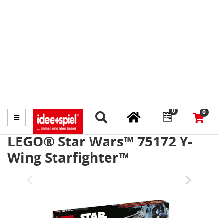
Marktplatz
Fachhändler finden
Prospekte
0
0
Menü
LEGO® Star Wars™ 75172 Y-
Wing Starfighter™
Item
1
of
3