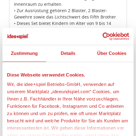
Innenraum zu erhalten.
Diese Webseite verwendet Cookies.
• Zur Ausrüstung gehören 2 Blaster, 2 Blaster-
Wir, die idee+spiel Betriebs-GmbH, verwenden auf
Gewehre sowie das Lichtschwert des Fifth Brother.
• Dieses Set bietet Kindern im Alter von 9 bis 14
unserem Marktplatz „ideeundspiel.com“ Cookies, um
Jahren ein altersgerechtes Bauerlebnis.
Ihnen z.B. Fachhändler in Ihrer Nähe vorzuschlagen,
• Inszeniere deine eigenen Abenteuer genau wie in
Funktionen für Facebook, Instagramm und Co anbieten
der animierten TV-Serie „Star Wars Rebels“.
zu können und um zu prüfen, wie oft unser Marktplatz
• Captain Rex' AT-TE ist 20 cm hoch, 33 cm lang und
besucht wird und welche Produkte für Sie als Kunden am
25 cm breit.
interessantesten ist. Wir geben diese Informationen vor
allem an unsere Fachhändler weiter, damit diese ihre
Artikeleigenschaften:
Produktpalette nach Ihren Wünschen optimieren können.
Anzahl Teile
Wir verwenden den Google Tag Manager um weitere
Alles erlauben
972
Dienste einzubinden.
Geeignetes Alter
Ab 9 Jahre
Anpassen
Wenn Sie auf „Alles erlauben“, klicken, werden ein Teil
Ihrer personenbezogener Daten in die USA übertragen.
Angaben zur Produktsicherheit:
Genaueres finden Sie in unserer Datenschutzerklärung.
Nur notwendige Cookies
Die USA ist ein Drittland, dass nicht von einem