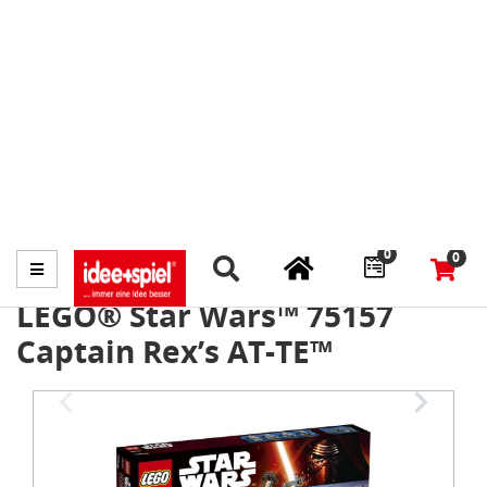
Marktplatz
Fachhändler finden
Prospekte
0
0
Menü
LEGO® Star Wars™ 75157
Captain Rex’s AT-TE™
Item
1
of
3