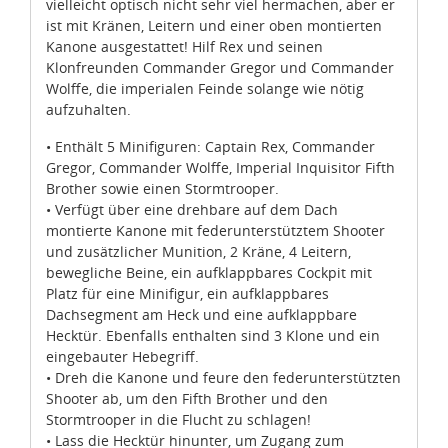
ist mit Kränen, Leitern und einer oben montierten
Kanone ausgestattet! Hilf Rex und seinen
Klonfreunden Commander Gregor und Commander
Wolffe, die imperialen Feinde solange wie nötig
aufzuhalten.
• Enthält 5 Minifiguren: Captain Rex, Commander
Gregor, Commander Wolffe, Imperial Inquisitor Fifth
Brother sowie einen Stormtrooper.
• Verfügt über eine drehbare auf dem Dach
montierte Kanone mit federunterstütztem Shooter
und zusätzlicher Munition, 2 Kräne, 4 Leitern,
bewegliche Beine, ein aufklappbares Cockpit mit
Platz für eine Minifigur, ein aufklappbares
Dachsegment am Heck und eine aufklappbare
Hecktür. Ebenfalls enthalten sind 3 Klone und ein
eingebauter Hebegriff.
• Dreh die Kanone und feure den federunterstützten
Shooter ab, um den Fifth Brother und den
Zustimmung
Details
Über Cookies
Stormtrooper in die Flucht zu schlagen!
• Lass die Hecktür hinunter, um Zugang zum