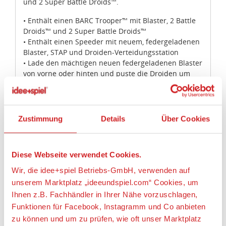
und 2 Super Battle Droids™.
• Enthält einen BARC Trooper™ mit Blaster, 2 Battle
Droids™ und 2 Super Battle Droids™
• Enthält einen Speeder mit neuem, federgeladenen
Blaster, STAP und Droiden-Verteidungsstation
• Lade den mächtigen neuen federgeladenen Blaster
von vorne oder hinten und puste die Droiden um
• Der Speeder ist über 4 cm hoch, 13 cm lang und 6
cm breit
• Die STAP ist 9 cm hoch, 6 cm breit und 5 cm tief
• Die Droiden-Verteidigungsstation ist über 6 cm
Zustimmung
Details
Über Cookies
hoch, 11 cm breit und 5 cm tief
• Kombiniere dieses Setmit den Battle Packs 75035
Kashyyyk Troopers™ und 75036 Utapau Troopers™
Diese Webseite verwendet Cookies.
für noch größere Schlachten
Wir, die idee+spiel Betriebs-GmbH, verwenden auf
Artikeleigenschaften:
unserem Marktplatz „ideeundspiel.com“ Cookies, um
Ihnen z.B. Fachhändler in Ihrer Nähe vorzuschlagen,
Anzahl Teile
Funktionen für Facebook, Instagramm und Co anbieten
178
zu können und um zu prüfen, wie oft unser Marktplatz