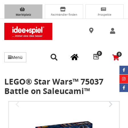
Marktplatz
Fachhändler finden
Prospekte
0
0
Menü
LEGO® Star Wars™ 75037
Battle on Saleucami™
Item
1
of
3