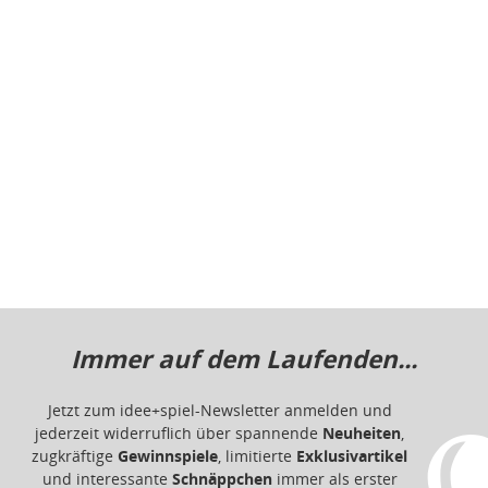
Immer auf dem Laufenden...
Jetzt zum idee+spiel-Newsletter anmelden und
jederzeit widerruflich über spannende
Neuheiten
,
zugkräftige
Gewinnspiele
, limitierte
Exklusivartikel
und interessante
Schnäppchen
immer als erster
informiert sein.
E-Mail für Newsletteranmeldung
Informationen
Impressum