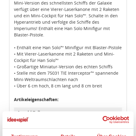
Mini-Version des schnellsten Schiffs der Galaxie
verfügt über eine Vierer-Laserkanone mit 2 Raketen
und ein Mini-Cockpit für Han Solo™. Schalte in den
Hyperantrieb und verfolge die Schiffe des
Imperiums! Enthält eine Han Solo Minifigur mit
Blaster-Pistole.
• Enthält eine Han Solo™ Minifigur mit Blaster-Pistole
• Mit Vierer-Laserkanone mit 2 Raketen und Mini-
Cockpit für Han Solo™
• Großartige Miniatur-Version des echten Schiffs
Zustimmung
Details
Über Cookies
• Stelle mit dem 75031 TIE Interceptor™ spannende
Mini-Weltraumschlachten nach
• Über 6 cm hoch, 8 cm lang und 8 cm breit
Diese Webseite verwendet Cookies.
Artikeleigenschaften:
Wir, die idee+spiel Betriebs-GmbH, verwenden auf
unserem Marktplatz „ideeundspiel.com“ Cookies, um
Anzahl Teile
Ihnen z.B. Fachhändler in Ihrer Nähe vorzuschlagen,
90
Funktionen für Facebook, Instagramm und Co anbieten
zu können und um zu prüfen, wie oft unser Marktplatz
Geeignetes Alter
besucht wird und welche Produkte für Sie als Kunden am