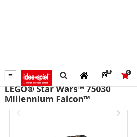
Marktplatz
Fachhändler finden
Prospekte
0
0
Menü
LEGO® Star Wars™ 75030
Millennium Falcon™
Item
1
of
3