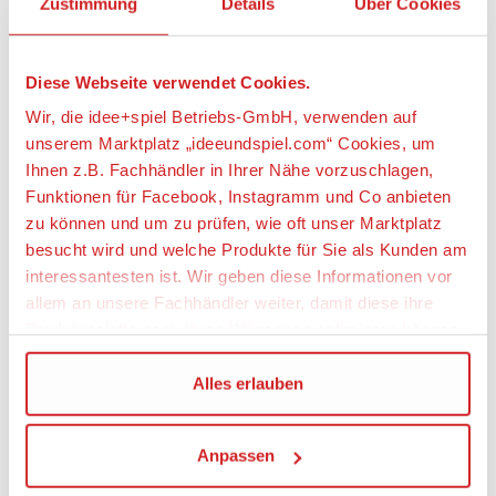
Zustimmung
Details
Über Cookies
• Fahr Slalom zwischen den Leitkegeln und bleib
innerhalb der Curbs.
• Fahr Rennen gegen die LEGO® Speed Champions
Diese Webseite verwendet Cookies.
Fahrzeuge deiner Freunde.
• Der McLaren P1™ ist 4 cm hoch, 14 cm lang und
Wir, die idee+spiel Betriebs-GmbH, verwenden auf
5 cm breit.
unserem Marktplatz „ideeundspiel.com“ Cookies, um
Ihnen z.B. Fachhändler in Ihrer Nähe vorzuschlagen,
Artikeleigenschaften:
Funktionen für Facebook, Instagramm und Co anbieten
zu können und um zu prüfen, wie oft unser Marktplatz
Anzahl Teile
besucht wird und welche Produkte für Sie als Kunden am
168
interessantesten ist. Wir geben diese Informationen vor
Geeignetes Alter
allem an unsere Fachhändler weiter, damit diese ihre
Ab 7 Jahre
Produktpalette nach Ihren Wünschen optimieren können.
Wir verwenden den Google Tag Manager um weitere
Alles erlauben
Angaben zur Produktsicherheit:
Dienste einzubinden.
Hersteller:
Anpassen
Wenn Sie auf „Alles erlauben“, klicken, werden ein Teil
LEGO System A/S, Aastvej 1, 7190 Billund,
Dänemark, https://www.lego.com,
Ihrer personenbezogener Daten in die USA übertragen.