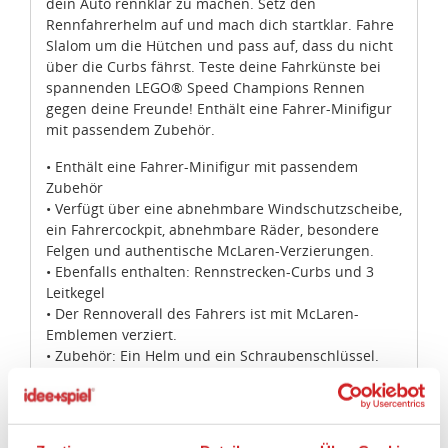
dein Auto rennklar zu machen. Setz den
Rennfahrerhelm auf und mach dich startklar. Fahre
Slalom um die Hütchen und pass auf, dass du nicht
über die Curbs fährst. Teste deine Fahrkünste bei
spannenden LEGO® Speed Champions Rennen
gegen deine Freunde! Enthält eine Fahrer-Minifigur
mit passendem Zubehör.
• Enthält eine Fahrer-Minifigur mit passendem
Zubehör
• Verfügt über eine abnehmbare Windschutzscheibe,
ein Fahrercockpit, abnehmbare Räder, besondere
Felgen und authentische McLaren-Verzierungen.
• Ebenfalls enthalten: Rennstrecken-Curbs und 3
Leitkegel
• Der Rennoverall des Fahrers ist mit McLaren-
Emblemen verziert.
• Zubehör: Ein Helm und ein Schraubenschlüssel.
• Überprüfe den Sitz der Räder mit dem
Schraubenschlüssel.
• Nimm die Windschutzscheibe ab, um die Minifigur
ins Cockpit zu setzen.