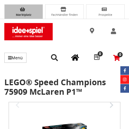
Marktplatz
Fachhändler finden
Prospekte
0
0
Menü
LEGO® Speed Champions
75909 McLaren P1™
Item
1
of
3