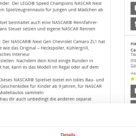
inder: Der LEGO® Speed Champions NASCAR Next
 ein Spielzeugrennauto für Jungen und Mädchen ab
ielset beinhaltet auch eine NASCAR® Rennfahrer-
r ans Steuer setzen und eigene NASCAR Rennen
ls: Der NASCAR® Next Gen Chevrolet Camaro ZL1 hat
Ha
ie das Original – Heckspoiler, Kühlergrill,
Ce
sches Interieur
Ti
Im
tellen: Nachdem dein Kind einige Runden in
Da
t hat, kann es das Modell im Regal oder auf dem
Hä
Dieses NASCAR® Spielset bietet ein tolles Bau- und
le Geschenkidee für Kinder ab 9 Jahren, für NASCAR
 Modellautos sammeln
au dir auch unbedingt die anderen separat
pions Flitzer mit ihren authentischen Details an
 Spielen und Ausstellen: LEGO® Speed Champions
eisterte Autofans Nachbildungen von einigen der
rschaffen
LEGO® Auto aus 328 Teilen ist 4 cm hoch, 16 cm
Details