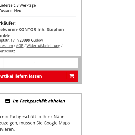
Lieferzeit: 3 Werktage
Zustand: Neu
rkäufer:
ielwaren-KONTOR Inh. Stephan
huldt
ptstr. 17 in 23899 Gudow
pressum
/
AGB
/
Widerrufsbelehrung
/
enschutz
1
+
Artikel liefern lassen
Im Fachgeschäft abholen
 ein Fachgeschäft in Ihrer Nähe
zuzeigen, müssen Sie Google Maps
ivieren.