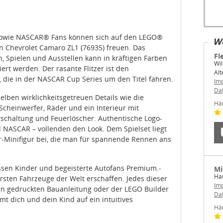
sowie NASCAR® Fans können sich auf den LEGO®
We
Chevrolet Camaro ZL1 (76935) freuen. Das
Fl
 Spielen und Ausstellen kann in kräftigen Farben
Wil
rt werden. Der rasante Flitzer ist den
Alt
die in der NASCAR Cup Series um den Titel fahren.
Im
Da
lben wirklichkeitsgetreuen Details wie die
Hä
 Scheinwerfer, Räder und ein Interieur mit
gschaltung und Feuerlöscher. Authentische Logo-
 NASCAR – vollenden den Look. Dem Spielset liegt
Minifigur bei, die man für spannende Rennen ans
sen Kinder und begeisterte Autofans Premium.-
Mi
Hau
sten Fahrzeuge der Welt erschaffen. Jedes dieser
Im
den gedruckten Bauanleitung oder der LEGO Builder
Da
 dich und dein Kind auf ein intuitives
Hä