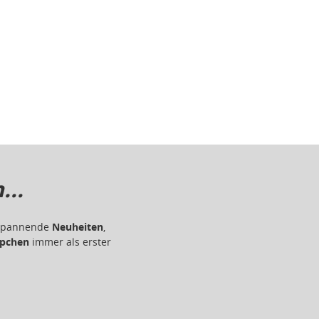
..
r spannende
Neuheiten
,
pchen
immer als erster