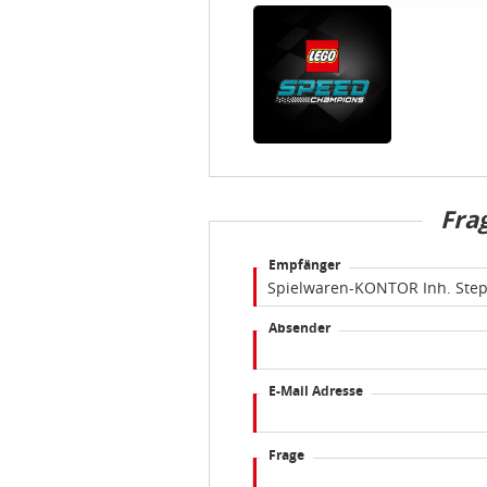
Sie können die Cookie-Einwil
idee+spiel Betriebs-GmbH
D
Fra
Empfänger
Absender
E-Mail Adresse
Frage