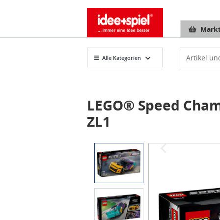
Markt
Artikelsuch
Alle Kategorien
LEGO® Speed Cham
ZL1
Item
1
of
3