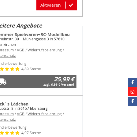
Aktivieren
itere Angebote
emmer Spielwaren+RC-Modellbau
helmstr. 39 + Mühlengasse 3 in 57610
enkirchen
pressum
/
AGB
/
Widerrufsbelehrung
/
tenschutz
ndlerbewertung
4,89 Sterne
25,99 €
zzgl. 6,99 € Versand
ck`s Lädchen
ptstr. 8 in 36157 Ebersburg
pressum
/
AGB
/
Widerrufsbelehrung
/
tenschutz
ndlerbewertung
4,97 Sterne