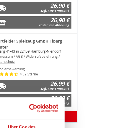
26,90 €
zzgl. 4,99 € Versand
26,90 €
Kostenlose Abholung
rtfelder Spielzeug GmbH Tibarg
nter
barg 41-43 in 22459 Hamburg-Niendorf
pressum
/
AGB
/
Widerrufsbelehrung
/
tenschutz
ndlerbewertung
4,39 Sterne
26,99 €
zzgl. 4,99 € Versand
26,99 €
Kostenlose Abholung
weitere Angebote anzeigen
Über Cookies