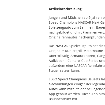
Artikelbeschreibung:
Jungen und Mädchen ab 9 Jahren 
Speed Champions NASCAR Next Gen 
Spielzeugauto zum Sammeln, Bauen,
nachgebildet undmit Flammen verzie
Originalrennautos nachempfunden, 
Das NASCAR Spielzeugauto hat diese
Originale: Kühlergrill, Motorhaube,
Überrollkäfig, Armaturenbrett, Gan
Aufkleber – Camaro, Cup Series und
außerdem eine NASCAR Rennfahrer-
Steuer setzen kann.
LEGO Speed Champions Bausets las
Nachbildungen einiger der legendär
Autos kann mithilfe der beiliegen
App gebaut werden. Diese App nimmt
Bauabenteuer mit.