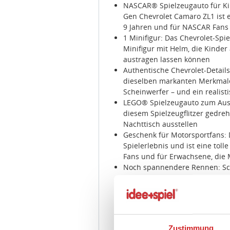
NASCAR® Spielzeugauto für K
Gen Chevrolet Camaro ZL1 ist
9 Jahren und für NASCAR Fans
1 Minifigur: Das Chevrolet-Sp
Minifigur mit Helm, die Kinde
austragen lassen können
Authentische Chevrolet-Detai
dieselben markanten Merkmale w
Scheinwerfer – und ein realisti
LEGO® Spielzeugauto zum Auss
diesem Spielzeugflitzer gedreh
Nachttisch ausstellen
Geschenk für Motorsportfans: 
Spielerlebnis und ist eine tol
Fans und für Erwachsene, die
Noch spannendere Rennen: Sch
erhältlichen LEGO® Speed Cham
Modelle legendärer Autos zum
Bausets lassen Kinder und beg
legendärsten Autos der Welt e
Abmessungen: Dieses baubare 
Zustimmung