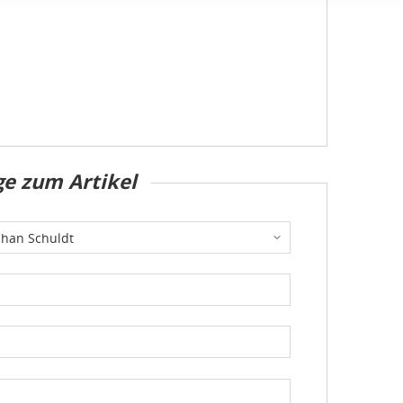
ligung jederzeit links unten auf Ihrem Bildschirm anpassen und 
atenschutzbestimmungen
und
Impressum
ge zum Artikel