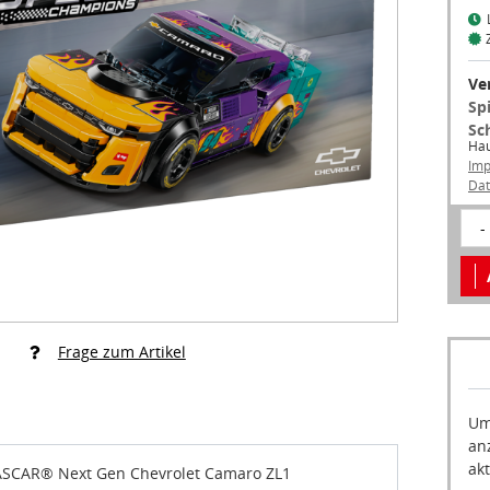
Ve
Sp
Sc
Hau
Im
Dat
-
Frage zum Artikel
Um
an
akt
SCAR® Next Gen Chevrolet Camaro ZL1