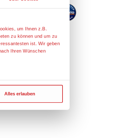
ookies, um Ihnen z.B.
ieten zu können und um zu
eressantesten ist. Wir geben
e nach Ihren Wünschen
ie USA übertragen. Genaueres
Alles erlauben
m Angemessenheitsbeschluss
r personenbezogene Daten
chen Maßnahmen zur
en der EU auch bei der