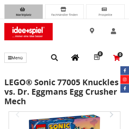
Marktplatz
Fachhändler finden
Prospekte
0
0
Menü
LEGO® Sonic 77005 Knuckles
vs. Dr. Eggmans Egg Crusher
Mech
Item
1