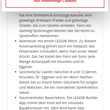
Nur notwendige Cookies
Die USA ist ein Drittland, dass nicht von einem
laden Kinder zu vielen Rollenspielen ein
Angemessenheitsbeschluss der Europäischen
Interaktives Spielerlebnis: Der bewegliche Mech
hat eine drehbare 6-schüssige Kanone, eine
Kommission erfasst wird, und daher kein angemessenes
gewaltige drehbare Pranke und gelenkige
Schutzniveau für personenbezogene Daten bietet. Durch
Glieder, die zum Spielen einladen. Fans von
die Verwendung von Standarddatenschutzklauseln in
Gaming-Spielzeugen können das Set leicht zu
Verbindung mit zusätzlichen Maßnahmen zur Sicherung
Spieltreffen mitnehmen
eines angemessenen Schutzniveaus, garantieren wir,
Abenteuer mit einem LEGO® Mech: Zu diesem
dass die Datenschutzvorgaben der EU auch bei der
Actionspielzeug gehört auch ein Katapult, das
Verarbeitung von Daten in den USA eingehalten werden.
Felsbrocken schleudert, wenn man einen Hebel
drückt. Das Set bietet den Fans von Sonic jede
Menge Actionspaß mit Knuckles und Dr.
Sie können die Cookie-Einwilligung jederzeit links unten
Eggman
auf Ihrem Bildschirm anpassen und damit widerrufen.
Geschenk für Gamer zwischen 8 und 12 Jahren:
Knuckles, Dr. Eggman und ein Mech machen
idee+spiel Betriebs-GmbH
dieses Set zu einem tollen Geschenk für Jungen
Datenschutzbestimmungen
und
Impressum
und Mädchen, die ein interaktives Spielerlebnis
lieben
Faszinierendes Bauerlebnis: Die LEGO® Builder
App nimmt dein Kind auf ein intuitives
Bauabenteuer mit. Dein Kind kann Sets