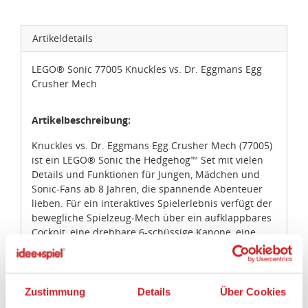
Artikeldetails
LEGO® Sonic 77005 Knuckles vs. Dr. Eggmans Egg
Crusher Mech
Artikelbeschreibung:
Knuckles vs. Dr. Eggmans Egg Crusher Mech (77005)
ist ein LEGO® Sonic the Hedgehog™ Set mit vielen
Details und Funktionen für Jungen, Mädchen und
Sonic-Fans ab 8 Jahren, die spannende Abenteuer
lieben. Für ein interaktives Spielerlebnis verfügt der
bewegliche Spielzeug-Mech über ein aufklappbares
Cockpit, eine drehbare 6-schüssige Kanone, eine
gewaltige drehbare Pranke und gelenkige Glieder. 2
Charaktere, Knuckles The Echidna und Dr. Eggman,
laden ebenso zu packenden Rollenspielen ein wie
das Hoverboard, das Spielzeugkatapult mit 2
Zustimmung
Details
Über Cookies
Felsbrocken, 3 Goldringe und 2 Chaos Emeralds.