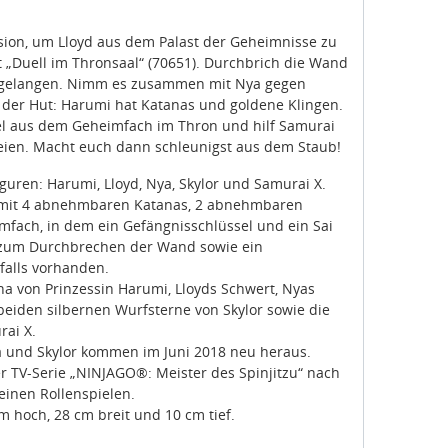
sion, um Lloyd aus dem Palast der Geheimnisse zu
„Duell im Thronsaal“ (70651). Durchbrich die Wand
zu gelangen. Nimm es zusammen mit Nya gegen
f der Hut: Harumi hat Katanas und goldene Klingen.
el aus dem Geheimfach im Thron und hilf Samurai
reien. Macht euch dann schleunigst aus dem Staub!
uren: Harumi, Lloyd, Nya, Skylor und Samurai X.
n mit 4 abnehmbaren Katanas, 2 abnehmbaren
fach, in dem ein Gefängnisschlüssel und ein Sai
 zum Durchbrechen der Wand sowie ein
falls vorhanden.
a von Prinzessin Harumi, Lloyds Schwert, Nyas
beiden silbernen Wurfsterne von Skylor sowie die
ai X.
ya und Skylor kommen im Juni 2018 neu heraus.
er TV-Serie „NINJAGO®: Meister des Spinjitzu“ nach
einen Rollenspielen.
cm hoch, 28 cm breit und 10 cm tief.