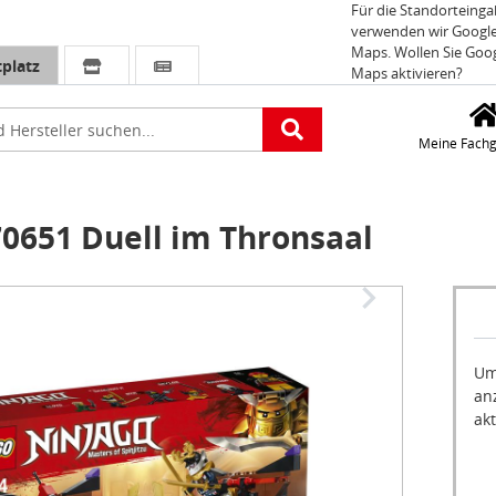
Für die Standorteing
verwenden wir Googl
Maps. Wollen Sie Goo
platz
Maps aktivieren?
e
Meine Fachg
651 Duell im Thronsaal
Um
an
akt