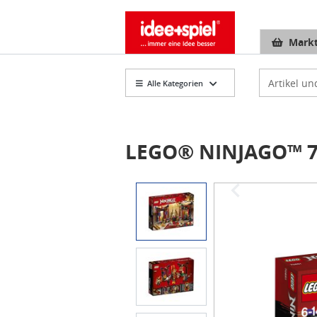
Markt
Artikelsuch
Alle Kategorien
LEGO® NINJAGO™ 70
Item
1
of
3