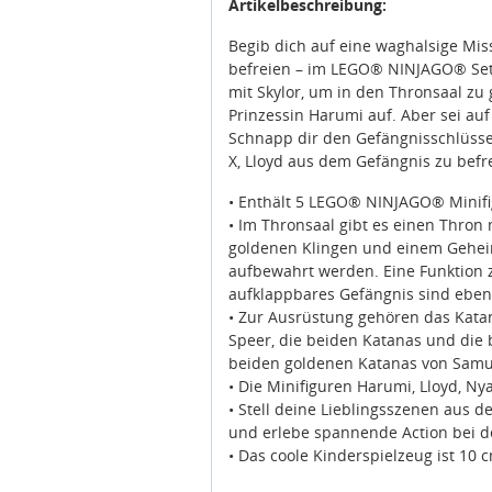
Artikelbeschreibung:
Begib dich auf eine waghalsige Mis
befreien – im LEGO® NINJAGO® Set 
mit Skylor, um in den Thronsaal 
Prinzessin Harumi auf. Aber sei au
Schnapp dir den Gefängnisschlüss
X, Lloyd aus dem Gefängnis zu bef
• Enthält 5 LEGO® NINJAGO® Minifig
• Im Thronsaal gibt es einen Thro
goldenen Klingen und einem Geheim
aufbewahrt werden. Eine Funktion
aufklappbares Gefängnis sind eben
• Zur Ausrüstung gehören das Katan
Speer, die beiden Katanas und die 
beiden goldenen Katanas von Samur
• Die Minifiguren Harumi, Lloyd, N
• Stell deine Lieblingsszenen aus d
und erlebe spannende Action bei d
• Das coole Kinderspielzeug ist 10 