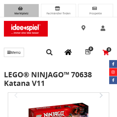
Marktplatz
Fachhändler finden
Prospekte
0
0
Menü
LEGO® NINJAGO™ 70638
Katana V11
Item
1
of
3