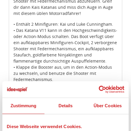
Shooter mit Federmechanismus abzufeuern. Greif
dir dann Kais Katanas und miss dich Auge in Auge
mit diesem üblen Motorradfahrer!
• Enthält 2 Minifiguren: Kai und Luke Cunningham.
• Das Katana V11 kann in den Hochgeschwindigkeits-
oder Action-Modus schalten. Das Boot verfügt über
ein aufklappbares Minifiguren-Cockpit, 2 verborgene
Shooter mit Federmechanismus, ein aufklappbares
Staufach, goldfarbene Ninjaklingen und
flammenartige durchsichtige Auspuffelemente.
• Klappe die Booster aus, um in den Action-Modus
zu wechseln, und benutze die Shooter mit
Federmechanismus.
• Das Straßenmotorrad verfügt über einen
Minifiguren-Sitz und ein durchsichtiges
flammenartiges Auspuffelement.
• Die Ausrüstung umfasst die beiden Katanas von
Zustimmung
Details
Über Cookies
Kai sowie Luke Cunninghams Katana.
• Stell deine Lieblingsszenen aus der TV-Serie
„NINJAGO®: Meister des Spinjitzu“ nach.
Diese Webseite verwendet Cookies.
• Dieses coole Kinderspielzeug ist für Kinder im Alter