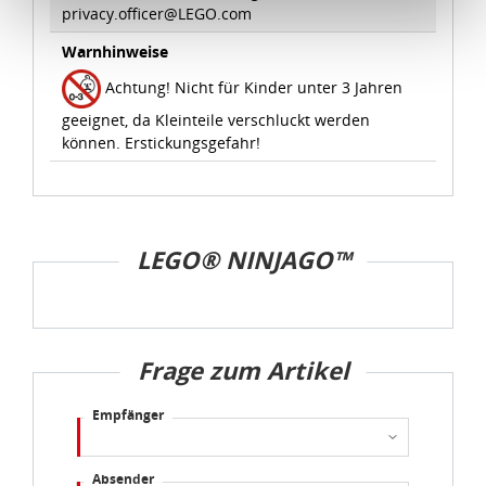
privacy.officer@LEGO.com
Schutzniveau für personenbezogene Daten bietet. Durch
Warnhinweise
die Verwendung von Standarddatenschutzklauseln in
Verbindung mit zusätzlichen Maßnahmen zur Sicherung
Achtung! Nicht für Kinder unter 3 Jahren
eines angemessenen Schutzniveaus, garantieren wir,
geeignet, da Kleinteile verschluckt werden
dass die Datenschutzvorgaben der EU auch bei der
können. Erstickungsgefahr!
Verarbeitung von Daten in den USA eingehalten werden.
Sie können die Cookie-Einwilligung jederzeit links unten
auf Ihrem Bildschirm anpassen und damit widerrufen.
LEGO® NINJAGO™
idee+spiel Betriebs-GmbH
Datenschutzbestimmungen
und
Impressum
Frage zum Artikel
Empfänger
Absender