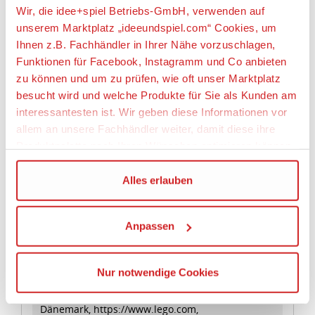
von 7 bis 14 Jahren geeignet.
Wir, die idee+spiel Betriebs-GmbH, verwenden auf
• Das Katana V11 ist im Hochgeschwindigkeits-
unserem Marktplatz „ideeundspiel.com“ Cookies, um
Modus 5 cm hoch, 20 cm lang und 8 cm breit. Im
Ihnen z.B. Fachhändler in Ihrer Nähe vorzuschlagen,
Action-Modus ist das Boot 13 cm breit.
Funktionen für Facebook, Instagramm und Co anbieten
• Das Straßenmotorrad ist 5 cm hoch, 6 cm lang und
zu können und um zu prüfen, wie oft unser Marktplatz
2 cm breit.
besucht wird und welche Produkte für Sie als Kunden am
interessantesten ist. Wir geben diese Informationen vor
Artikeleigenschaften:
allem an unsere Fachhändler weiter, damit diese ihre
Anzahl Teile
Produktpalette nach Ihren Wünschen optimieren können.
257
Wir verwenden den Google Tag Manager um weitere
Alles erlauben
Geeignetes Alter
Dienste einzubinden.
Ab 7 Jahre
Anpassen
Wenn Sie auf „Alles erlauben“, klicken, werden ein Teil
Angaben zur Produktsicherheit:
Ihrer personenbezogener Daten in die USA übertragen.
Genaueres finden Sie in unserer Datenschutzerklärung.
Nur notwendige Cookies
Hersteller:
Die USA ist ein Drittland, dass nicht von einem
LEGO System A/S, Aastvej 1, 7190 Billund,
Angemessenheitsbeschluss der Europäischen
Dänemark, https://www.lego.com,
Kommission erfasst wird, und daher kein angemessenes