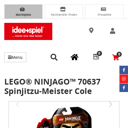
Marktplatz
Fachhändler finden
Prospekte
0
0
Menü
LEGO® NINJAGO™ 70637
Spinjitzu-Meister Cole
Item
1
of
3