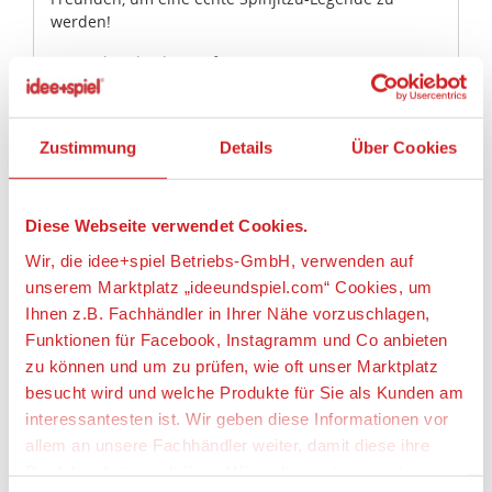
werden!
• Enthält Cole als Minifigur.
• Enthält einen Spinjitzu-Spinner mit baubarem Griff
aus LEGO® Steinen, ein Spinnerelement mit
Minifiguren-Kapsel und Zugriemen, einen
Zustimmung
Details
Über Cookies
Ausrüstungsständer mit einem Hammer und die
beiden Shuriken von Cole.
• Erlerne coole Spinjitzu-Techniken und vor allem
folgende Tricks: Handkreisel, Umkreisen, Zen-Übung,
Diese Webseite verwendet Cookies.
Überspringen, Driften und Umstoßen.
Wir, die idee+spiel Betriebs-GmbH, verwenden auf
• Denke dir eigene megastarke Herausforderungen
unserem Marktplatz „ideeundspiel.com“ Cookies, um
aus und tritt gegen deine Freunde an.
Ihnen z.B. Fachhändler in Ihrer Nähe vorzuschlagen,
• Online findest du noch mehr Spinjitzu-Tricks und
inspirierende Videos.
Funktionen für Facebook, Instagramm und Co anbieten
• Lässt sich mit den Spinner-Sets der anderen
zu können und um zu prüfen, wie oft unser Marktplatz
Spinjitzu-Meister – 70628 Spinjitzu-Meister Lloyd,
besucht wird und welche Produkte für Sie als Kunden am
70633 Spinjitzu-Meister Kai, 70634 Spinjitzu-
interessantesten ist. Wir geben diese Informationen vor
Meisterin Nya, 70635 Spinjitzu-Meister Jay und
allem an unsere Fachhändler weiter, damit diese ihre
70636 Spinjitzu-Meister Zane – kombinieren, damit
Produktpalette nach Ihren Wünschen optimieren können.
die Ninjas ihre Kräfte messen können.