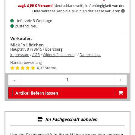
zzgl. 4,99 € Versand
(deutschlandweit),
In Abhängigkeit von der
Lieferadresse kann die MwSt. an der Kasse variieren.
Lieferzeit: 3 Werktage
Zustand: Neu
Verkäufer:
Mick`s Lädchen
Hauptstr. 8 in 36157 Ebersburg
Impressum
/
AGB
/
Widerrufsbelehrung
/
Datenschutz
Händlerbewertung
4,97 Sterne
-
1
+
Artikel liefern lassen
Im Fachgeschäft abholen
Um ein Fachgeschäft in Ihrer Nähe anzuzeigen, müssen