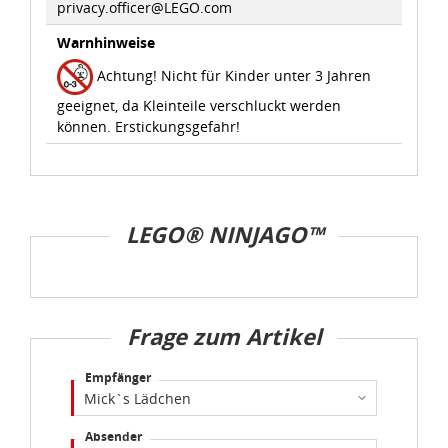
privacy.officer@LEGO.com
idee+spiel Betriebs-GmbH
Warnhinweise
Datenschutzbestimmungen
und
Impressum
Achtung! Nicht für Kinder unter 3 Jahren
geeignet, da Kleinteile verschluckt werden
können. Erstickungsgefahr!
LEGO® NINJAGO™
Frage zum Artikel
Empfänger
Absender