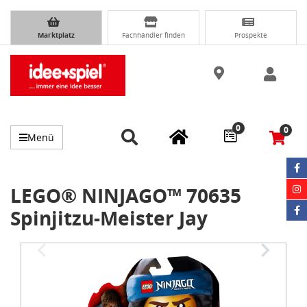
Marktplatz
Fachhändler finden
Prospekte
0
0
Menü
LEGO® NINJAGO™ 70635
Spinjitzu-Meister Jay
Item
1
of
3