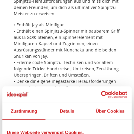
Spinjitzu-Herausforderungen aus und miss dich mit
deinen Freunden, um dich als ultimativer Spinjitzu-
Meister zu erweisen!
• Enthält Jay als Minifigur.
• Enthält einen Spinjitzu-Spinner mit baubarem Griff
aus LEGO® Steinen, ein Spinnerelement mit
Minifiguren-Kapsel und Zugriemen, einen
Ausrüstungsständer mit Nunchaku und die beiden
Shuriken von Jay.
• Erlerne coole Spinjitzu-Techniken und vor allem
folgende Tricks: Handkreisel, Umkreisen, Zen-Übung,
Überspringen, Driften und Umstoßen.
• Denke dir eigene megastarke Herausforderungen
aus und tritt gegen deine Freunde an.
• Online findest du noch mehr Spinjitzu-Tricks und
inspirierende Videos.
• Lässt sich mit den Spinner-Sets der anderen
Zustimmung
Details
Über Cookies
Spinjitzu-Meister – 70628 Spinjitzu-Meister Lloyd,
70633 Spinjitzu-Meister Kai, 70634 Spinjitzu-
Meisterin Nya, 70636 Spinjitzu-Meister Zane und
70637 Spinjitzu-Meister Cole – kombinieren, damit
Diese Webseite verwendet Cookies.