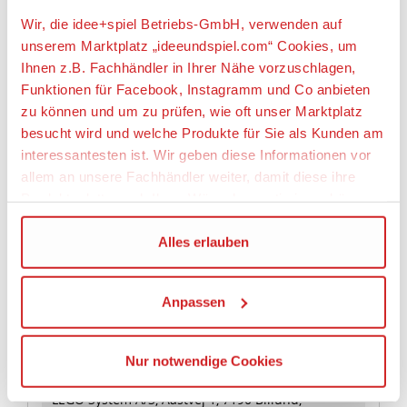
die Ninjas ihre Kräfte messen können.
Wir, die idee+spiel Betriebs-GmbH, verwenden auf
• Dieses Unterhaltungsspielzeug ist für Kinder im
unserem Marktplatz „ideeundspiel.com“ Cookies, um
Alter von 6 bis 14 Jahren geeignet.
Ihnen z.B. Fachhändler in Ihrer Nähe vorzuschlagen,
• Der Spinjitzu-Spinner ist ohne Zugriemen 14 cm
hoch, 8 cm breit und 3 cm tief.
Funktionen für Facebook, Instagramm und Co anbieten
• Der Ausrüstungsständer ist 4 cm hoch, 4 cm breit
zu können und um zu prüfen, wie oft unser Marktplatz
und 2 cm tief.
besucht wird und welche Produkte für Sie als Kunden am
interessantesten ist. Wir geben diese Informationen vor
Artikeleigenschaften:
allem an unsere Fachhändler weiter, damit diese ihre
Produktpalette nach Ihren Wünschen optimieren können.
Anzahl Teile
68
Wir verwenden den Google Tag Manager um weitere
Alles erlauben
Geeignetes Alter
Dienste einzubinden.
Ab 6 Jahre
Anpassen
Wenn Sie auf „Alles erlauben“, klicken, werden ein Teil
Ihrer personenbezogener Daten in die USA übertragen.
Angaben zur Produktsicherheit:
Genaueres finden Sie in unserer Datenschutzerklärung.
Nur notwendige Cookies
Die USA ist ein Drittland, dass nicht von einem
Hersteller:
Angemessenheitsbeschluss der Europäischen
LEGO System A/S, Aastvej 1, 7190 Billund,