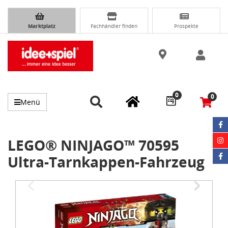
Marktplatz
Fachhändler finden
Prospekte
0
0
Menü
LEGO® NINJAGO™ 70595
Ultra-Tarnkappen-Fahrzeug
Item
1
of
4