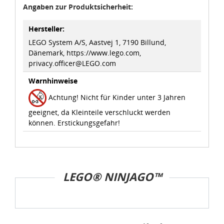
Angaben zur Produktsicherheit:
Sie können die Cookie-Einwilligung jederzeit links unten
auf Ihrem Bildschirm anpassen und damit widerrufen.
Hersteller:
LEGO System A/S, Aastvej 1, 7190 Billund,
idee+spiel Betriebs-GmbH
Dänemark, https://www.lego.com,
Datenschutzbestimmungen
und
Impressum
privacy.officer@LEGO.com
Warnhinweise
Achtung! Nicht für Kinder unter 3 Jahren
geeignet, da Kleinteile verschluckt werden
können. Erstickungsgefahr!
LEGO® NINJAGO™