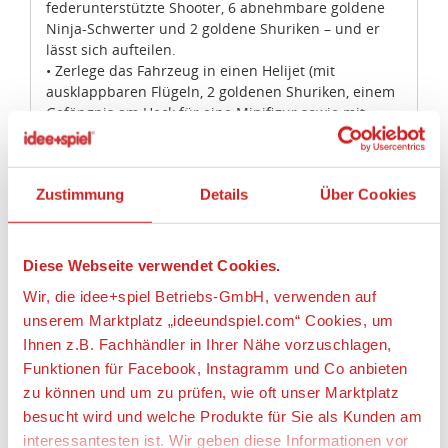
federunterstützte Shooter, 6 abnehmbare goldene
Ninja-Schwerter und 2 goldene Shuriken – und er
lässt sich aufteilen.
• Zerlege das Fahrzeug in einen Helijet (mit
ausklappbaren Flügeln, 2 goldenen Shuriken, einem
Gefängnis am Heck für eine Minifigur sowie mit
durchsichtigen Flammen), ein Riesen-Bike (mit den
beiden Schnell-Shootern) und 2 Raupen-Bikes (die
jeweils mit einem federunterstützten Shooter
Zustimmung
Details
Über Cookies
ausgestattet sind).
• Der Chenosaurus verfügt über 2 federunterstützte
Shooter, ein Schnappmaul, voll bewegliche Gelenke,
einen abnehmbaren Stuhl und Reißzahndetails.
Diese Webseite verwendet Cookies.
• Zur Ausrüstung gehören Meister Chens Jadeklinge,
Wir, die idee+spiel Betriebs-GmbH, verwenden auf
Mei sterYangs Aeroklinge, eine Anacondrai-Klinge,
unserem Marktplatz „ideeundspiel.com“ Cookies, um
ein Anacondrai-Schwert, 2 goldene Sai, 4 goldene
Schwerter und 2 goldene Shuriken.
Ihnen z.B. Fachhändler in Ihrer Nähe vorzuschlagen,
• Das Zubehör umfasst unter anderem Meister
Funktionen für Facebook, Instagramm und Co anbieten
Yangs Laterne.
zu können und um zu prüfen, wie oft unser Marktplatz
• Stell deine Lieblingsszenen aus der TV-Serie
besucht wird und welche Produkte für Sie als Kunden am
„NINJAGO™: Meister des Spinjitzu“ nach.
interessantesten ist. Wir geben diese Informationen vor