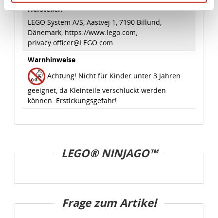
Angemessenheitsbeschluss der Europäischen
Hersteller:
Kommission erfasst wird, und daher kein angemessenes
LEGO System A/S, Aastvej 1, 7190 Billund,
Schutzniveau für personenbezogene Daten bietet. Durch
Dänemark, https://www.lego.com,
die Verwendung von Standarddatenschutzklauseln in
privacy.officer@LEGO.com
Verbindung mit zusätzlichen Maßnahmen zur Sicherung
Warnhinweise
eines angemessenen Schutzniveaus, garantieren wir,
Achtung! Nicht für Kinder unter 3 Jahren
dass die Datenschutzvorgaben der EU auch bei der
Verarbeitung von Daten in den USA eingehalten werden.
geeignet, da Kleinteile verschluckt werden
können. Erstickungsgefahr!
Sie können die Cookie-Einwilligung jederzeit links unten
auf Ihrem Bildschirm anpassen und damit widerrufen.
idee+spiel Betriebs-GmbH
LEGO® NINJAGO™
Datenschutzbestimmungen
und
Impressum
Frage zum Artikel