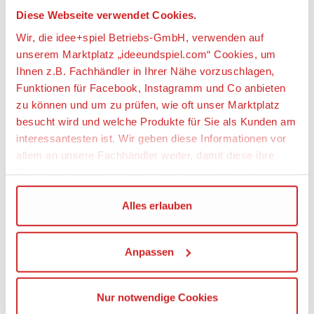
Diese Webseite verwendet Cookies.
• Die LEGO® NINJAGO Legacy Ninja-Spielzeugreihe
umfasst neue Versionen beliebter Ninja-Spielzeuge
Wir, die idee+spiel Betriebs-GmbH, verwenden auf
für Kinder aus vergangenen Staffeln, mit denen du
unserem Marktplatz „ideeundspiel.com“ Cookies, um
legendäre Konflikte aus der TV-Serie „NINJAGO:
Ihnen z.B. Fachhändler in Ihrer Nähe vorzuschlagen,
Meister des Spinjitzu“ nachspielen oder neu
Funktionen für Facebook, Instagramm und Co anbieten
gestalten kannst.
zu können und um zu prüfen, wie oft unser Marktplatz
• Das Action-Spielzeug „Jays Donner-Jet“ ist 8 cm
besucht wird und welche Produkte für Sie als Kunden am
hoch, 28 cm lang und 30 cm breit.
interessantesten ist. Wir geben diese Informationen vor
allem an unsere Fachhändler weiter, damit diese ihre
Artikeleigenschaften:
Produktpalette nach Ihren Wünschen optimieren können.
Anzahl Teile
Wir verwenden den Google Tag Manager um weitere
Alles erlauben
490
Dienste einzubinden.
Geeignetes Alter
Anpassen
Wenn Sie auf „Alles erlauben“, klicken, werden ein Teil
Ab 9 Jahre
Ihrer personenbezogener Daten in die USA übertragen.
Genaueres finden Sie in unserer Datenschutzerklärung.
Angaben zur Produktsicherheit:
Nur notwendige Cookies
Die USA ist ein Drittland, dass nicht von einem