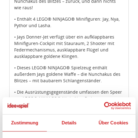
Nunchakus des Blitzes – zurück, und dann nichts
wie raus!
• Enthält 4 LEGO® NINJAGO® Minifiguren: Jay, Nya,
Pythor und Lasha.
• Jays Donner-Jet verfügt über ein aufklappbares
Minifiguren-Cockpit mit Stauraum, 2 Shooter mit
Federmechanismus, ausklappbare Flügel und
ausklappbare goldene Klingen.
• Dieses LEGO® NINJAGO® Spielzeug enthält
außerdem Jays goldene Waffe – die Nunchakus des
Blitzes – mit baubarem Schlangenständer.
• Die Ausrüstungsgegenstände umfassen den Speer
von LEGO® NINJAGO® Ninja Nya, Pythors
Schlangenstab und Lashas kurzen Schlangendolch.
• Weitere goldene Waffen zum Sammeln findest du
in den LEGO® NINJAGO® Sets „Kais Feuer-Bike &
Zustimmung
Details
Über Cookies
Zanes Schneemobil“ (70667), „Coles Powerbohrer“
(70669) und „Kloster des Spinjitzu“ (70670).