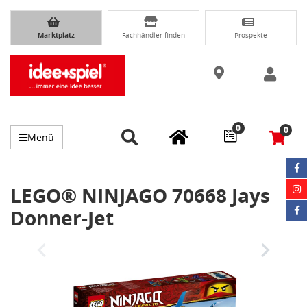
Marktplatz
Fachhändler finden
Prospekte
0
0
Menü
LEGO® NINJAGO 70668 Jays
Donner-Jet
Item
1
of
3