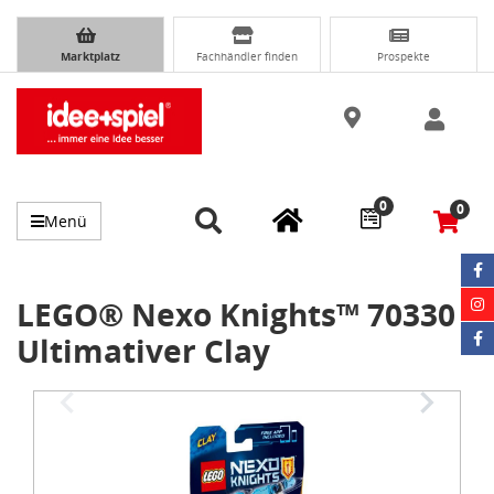
Marktplatz
Fachhändler finden
Prospekte
0
0
Menü
LEGO® Nexo Knights™ 70330
Ultimativer Clay
Item
1
of
3