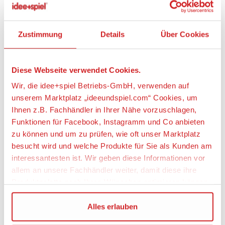
• Befestigedie Lavadrachenflügel an der Ultra-
Rüstung und dreh eine Runde mit dem Ultimativen
Clay, um das Feuer sprechen zu lassen.
Zustimmung
Details
Über Cookies
• Beschütze deinen Ritter mit der Kraftfeldscheibe.
• Enthält den Ultimativen Clay als Minifigur.
• 9 cm groß
• Lade die kostenlose App LEGO® NEXO KNIGHTS™:
Diese Webseite verwendet Cookies.
MERLOK 2.0 auf dein Smartphone oder Tablet
Wir, die idee+spiel Betriebs-GmbH, verwenden auf
herunter. Bitte aber erst deine Eltern um Erlaubnis.
unserem Marktplatz „ideeundspiel.com“ Cookies, um
• Scanne die Schilder, um 3 NEXO-Kräfte
Ihnen z.B. Fachhändler in Ihrer Nähe vorzuschlagen,
(Schwerttornado, Lavadrache und Kraftfeld) zu
Funktionen für Facebook, Instagramm und Co anbieten
erhalten und somit über mehr Kräfte imSpiel LEGO®
NEXO KNIGHTS™ zu verfügen!
zu können und um zu prüfen, wie oft unser Marktplatz
• Sammle und kombiniere alle Sets der Ultimativen
besucht wird und welche Produkte für Sie als Kunden am
LEGO® NEXO KNIGHTS™, um dir eine möglichst
interessantesten ist. Wir geben diese Informationen vor
umfangreiche Kollektion ultimativer Ausrüstung
allem an unsere Fachhändler weiter, damit diese ihre
anzueignen.
Produktpalette nach Ihren Wünschen optimieren können.
• Sieh dir alle deine Lieblingsepisoden von NEXO
KNIGHTS™ im TV oder auf DVD an.
Wir verwenden den Google Tag Manager um weitere
Alles erlauben
Dienste einzubinden.