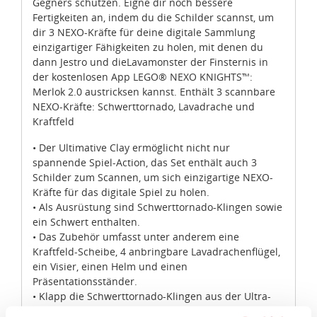
Gegners schützen. Eigne dir noch bessere
Fertigkeiten an, indem du die Schilder scannst, um
dir 3 NEXO-Kräfte für deine digitale Sammlung
einzigartiger Fähigkeiten zu holen, mit denen du
dann Jestro und dieLavamonster der Finsternis in
der kostenlosen App LEGO® NEXO KNIGHTS™:
Merlok 2.0 austricksen kannst. Enthält 3 scannbare
NEXO-Kräfte: Schwerttornado, Lavadrache und
Kraftfeld
• Der Ultimative Clay ermöglicht nicht nur
spannende Spiel-Action, das Set enthält auch 3
Schilder zum Scannen, um sich einzigartige NEXO-
Kräfte für das digitale Spiel zu holen.
• Als Ausrüstung sind Schwerttornado-Klingen sowie
ein Schwert enthalten.
• Das Zubehör umfasst unter anderem eine
Kraftfeld-Scheibe, 4 anbringbare Lavadrachenflügel,
ein Visier, einen Helm und einen
Präsentationsständer.
• Klapp die Schwerttornado-Klingen aus der Ultra-
Rüstung aus und lass sie herumwirbeln.