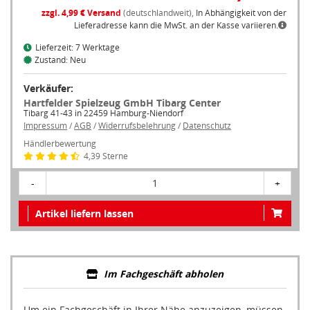
zzgl. 4,99 € Versand
(deutschlandweit),
In Abhängigkeit von der
Lieferadresse kann die MwSt. an der Kasse variieren.
Lieferzeit: 7 Werktage
Zustand: Neu
Verkäufer:
Hartfelder Spielzeug GmbH Tibarg Center
Tibarg 41-43 in 22459 Hamburg-Niendorf
Impressum
/
AGB
/
Widerrufsbelehrung
/
Datenschutz
Händlerbewertung
4,39 Sterne
-
1
+
Artikel liefern lassen
Im Fachgeschäft abholen
Um ein Fachgeschäft in Ihrer Nähe anzuzeigen, müssen