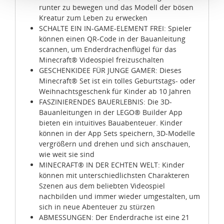
die Verwendung von Standarddatenschutzklauseln in
runter zu bewegen und das Modell der bösen
Verbindung mit zusätzlichen Maßnahmen zur Sicherung
Kreatur zum Leben zu erwecken
eines angemessenen Schutzniveaus, garantieren wir,
SCHALTE EIN IN-GAME-ELEMENT FREI: Spieler
können einen QR-Code in der Bauanleitung
dass die Datenschutzvorgaben der EU auch bei der
scannen, um Enderdrachenflügel für das
Verarbeitung von Daten in den USA eingehalten werden.
Minecraft® Videospiel freizuschalten
GESCHENKIDEE FÜR JUNGE GAMER: Dieses
Sie können die Cookie-Einwilligung jederzeit links unten
Minecraft® Set ist ein tolles Geburtstags- oder
auf Ihrem Bildschirm anpassen und damit widerrufen.
Weihnachtsgeschenk für Kinder ab 10 Jahren
FASZINIERENDES BAUERLEBNIS: Die 3D-
idee+spiel Betriebs-GmbH
Bauanleitungen in der LEGO® Builder App
bieten ein intuitives Bauabenteuer. Kinder
Datenschutzbestimmungen
und
Impressum
können in der App Sets speichern, 3D-Modelle
vergrößern und drehen und sich anschauen,
wie weit sie sind
MINECRAFT® IN DER ECHTEN WELT: Kinder
können mit unterschiedlichsten Charakteren
Szenen aus dem beliebten Videospiel
nachbilden und immer wieder umgestalten, um
sich in neue Abenteuer zu stürzen
ABMESSUNGEN: Der Enderdrache ist eine 21