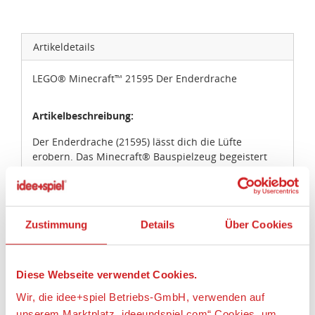
Artikeldetails
LEGO® Minecraft™ 21595 Der Enderdrache
Artikelbeschreibung:
Der Enderdrache (21595) lässt dich die Lüfte
erobern. Das Minecraft® Bauspielzeug begeistert
Gamer ab 10 Jahren. Erschaffe einen ebenso
detailreichen wie dynamischen Blickfang, der die
Abenteuer aus dem Videospiel zum Leben erweckt,
wenn du den fürchterlichen Drachen über ein
Zustimmung
Details
Über Cookies
Ausgangsportal „fliegen“ lässt. Dreh die Kurbel
unten am Sockel, um den Drachen mit den Flügeln
schlagen zu lassen. Bewege den Kopf, den Hals, den
Schwanz und die Beine, um die fürchterliche
Diese Webseite verwendet Cookies.
Kreatur in verschiedene Posen zu bringen. Stell die
Wir, die idee+spiel Betriebs-GmbH, verwenden auf
wirklichkeitsgetreue Videospiel-Deko neben anderen
unserem Marktplatz „ideeundspiel.com“ Cookies, um