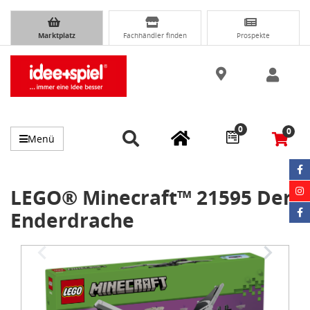
Marktplatz
Fachhändler finden
Prospekte
0
0
Menü
LEGO® Minecraft™ 21595 Der
Enderdrache
Item
1
of
3