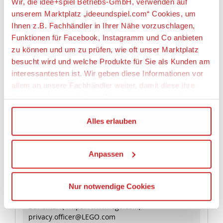
Wir, die idee+spiel Betriebs-GmbH, verwenden auf
und Ausstellungsmöglichkeiten.
unserem Marktplatz „ideeundspiel.com“ Cookies, um
• Dieses Set enthält mehr als 159 Teile.
• Das Modell von BigFig Steve ist ohne Stellplatte 13
Ihnen z.B. Fachhändler in Ihrer Nähe vorzuschlagen,
cm groß.
Funktionen für Facebook, Instagramm und Co anbieten
• Die Stellplatte ist 4 cm lang und 4 cm breit.
zu können und um zu prüfen, wie oft unser Marktplatz
besucht wird und welche Produkte für Sie als Kunden am
Artikeleigenschaften:
interessantesten ist. Wir geben diese Informationen vor
allem an unsere Fachhändler weiter, damit diese ihre
Anzahl Teile
Produktpalette nach Ihren Wünschen optimieren können.
159
Geeignetes Alter
Wir verwenden den Google Tag Manager um weitere
Alles erlauben
Dienste einzubinden.
Ab 7 Jahre
Anpassen
Wenn Sie auf „Alles erlauben“, klicken, werden ein Teil
Angaben zur Produktsicherheit:
Ihrer personenbezogener Daten in die USA übertragen.
Genaueres finden Sie in unserer Datenschutzerklärung.
Hersteller:
Nur notwendige Cookies
Die USA ist ein Drittland, dass nicht von einem
LEGO System A/S, Aastvej 1, 7190 Billund,
Angemessenheitsbeschluss der Europäischen
Dänemark, https://www.lego.com,
privacy.officer@LEGO.com
Kommission erfasst wird, und daher kein angemessenes