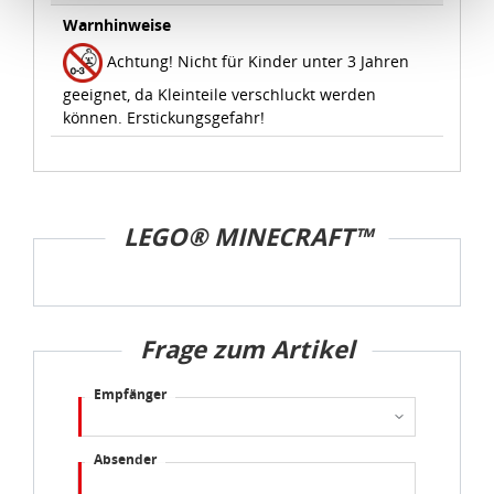
Schutzniveau für personenbezogene Daten bietet. Durch
Warnhinweise
die Verwendung von Standarddatenschutzklauseln in
Achtung! Nicht für Kinder unter 3 Jahren
Verbindung mit zusätzlichen Maßnahmen zur Sicherung
eines angemessenen Schutzniveaus, garantieren wir,
geeignet, da Kleinteile verschluckt werden
können. Erstickungsgefahr!
dass die Datenschutzvorgaben der EU auch bei der
Verarbeitung von Daten in den USA eingehalten werden.
Sie können die Cookie-Einwilligung jederzeit links unten
auf Ihrem Bildschirm anpassen und damit widerrufen.
LEGO® MINECRAFT™
idee+spiel Betriebs-GmbH
Datenschutzbestimmungen
und
Impressum
Frage zum Artikel
Empfänger
Absender