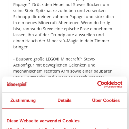
Papagei“. Drück den Hebel auf Steves Rücken, um
seine Stein-Spitzhacke zu heben und zu senken.
Schnapp dir deinen zahmen Papagei und stürz dich
in ein neues Minecraft-Abenteuer. Wenn du fertig
bist, kannst du Steve eine epische Pose einnehmen
lassen, ihn auf der Grundplatte ausstellen und
einen Hauch der Minecraft-Magie in dein Zimmer
bringen.
• Baubare große LEGO® Minecraft™ Steve-
Actionfigur mit beweglichen Gelenken und
mechanischem rechtem Arm sowie einer baubaren
Stein-Spitzhacke und einem Minecraft-Papagei.
• Schnapp dir deine Stein-Spitzhacke und mach dich
bereit für jede Menge Action.
• Jeder LEGO® Minecraft™ BigFig-Charakter ist mit
Zustimmung
Details
Über Cookies
einer Stellplatte ausgestattet.
• Kombiniere dieses Minecraft™-Spielzeug von Steve
mit den LEGO® Minecraft™ Sets „Minecraft-BigFig
Alex mit Huhn“ (21149) und „Minecraft-BigFig Skelett
Diese Webseite verwendet Cookies.
mit Magmawürfel“ (21150) für fantastische Spiel-