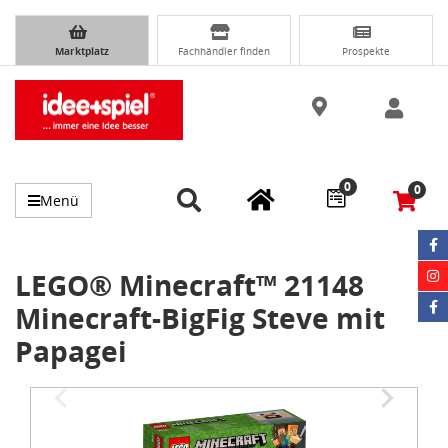
Marktplatz
Fachhändler finden
Prospekte
0
0
Menü
LEGO® Minecraft™ 21148
Minecraft-BigFig Steve mit
Papagei
Item
1