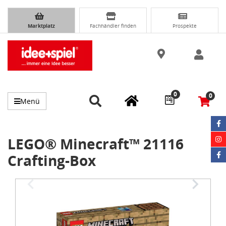
Marktplatz
Fachhändler finden
Prospekte
0
0
Menü
LEGO® Minecraft™ 21116
Crafting-Box
Item
1
of
3