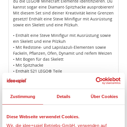
du die LEGO® Minecraft Elemente identifizieren. Du
kannst sogar eine Diamant-Spitzhacke ausprobieren!
Mit diesem Set sind deiner Kreativität keine Grenzen
gesetzt! Enthält eine Steve Minifigur mit Ausrüstung
sowie ein Skelett und eine Pilzkuh.
• Enthält eine Steve Minifigur mit Ausrüstung sowie
ein Skelett und eine Pilzkuh
• Mit Redstone- und Lapislazuli-Elementen sowie
Fackeln, Pflanzen, Ofen, Dynamit und reifem Weizen
• Mit Bogen für das Skelett
• Mit Spitzhacke
• Enthält 521 LEGO® Teile
• Lass deiner Fantasie freien Lauf!
• Baue deine eigenen LEGO® Minecraft™
Kreationen!
• Mit Periodensystem-Poster!
Zustimmung
Details
Über Cookies
• Das ideale Geschenk für alle Fans von LEGO® und
von Minecraft™
• Baue das Set mithilfe der 8-in-1 Bauanleitungen
Diese Webseite verwendet Cookies.
immer wieder neu oder lasse dich von den Bildern
und Szenen inspirieren und erlebe neue LEGO®
Wir, die idee+spiel Betriebs-GmbH, verwenden auf