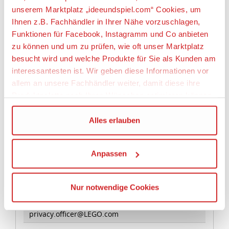
Minecraft™ Abenteuer
unserem Marktplatz „ideeundspiel.com“ Cookies, um
• 10 cm hoch, 31 cm breit und 22 cm tief
Ihnen z.B. Fachhändler in Ihrer Nähe vorzuschlagen,
• Erschaffe in Kombination mit anderen Biomen der
Funktionen für Facebook, Instagramm und Co anbieten
Serie deine eigene LEGO® Minecraft™ Welt
zu können und um zu prüfen, wie oft unser Marktplatz
besucht wird und welche Produkte für Sie als Kunden am
Artikeleigenschaften:
interessantesten ist. Wir geben diese Informationen vor
allem an unsere Fachhändler weiter, damit diese ihre
Anzahl Teile
Produktpalette nach Ihren Wünschen optimieren können.
518
Geeignetes Alter
Wir verwenden den Google Tag Manager um weitere
Alles erlauben
Ab 8 Jahre
Dienste einzubinden.
Anpassen
Angaben zur Produktsicherheit:
Wenn Sie auf „Alles erlauben“, klicken, werden ein Teil
Ihrer personenbezogener Daten in die USA übertragen.
Hersteller:
Genaueres finden Sie in unserer Datenschutzerklärung.
Nur notwendige Cookies
LEGO System A/S, Aastvej 1, 7190 Billund,
Die USA ist ein Drittland, dass nicht von einem
Dänemark, https://www.lego.com,
Angemessenheitsbeschluss der Europäischen
privacy.officer@LEGO.com
Kommission erfasst wird, und daher kein angemessenes