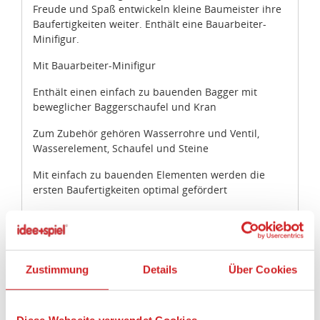
Freude und Spaß entwickeln kleine Baumeister ihre
Baufertigkeiten weiter. Enthält eine Bauarbeiter-
Minifigur.
Mit Bauarbeiter-Minifigur
Enthält einen einfach zu bauenden Bagger mit
beweglicher Baggerschaufel und Kran
Zum Zubehör gehören Wasserrohre und Ventil,
Wasserelement, Schaufel und Steine
Mit einfach zu bauenden Elementen werden die
ersten Baufertigkeiten optimal gefördert
Enthält altersgerechte Bauanleitungen
LEGO® Juniors ist der ideale Einstieg in die Welt des
Bauens mit LEGO® Steinen
Zustimmung
Details
Über Cookies
Die Fahrzeugbasis ist über 8 cm lang, 5 cm breit und
fast 2 cm hoch