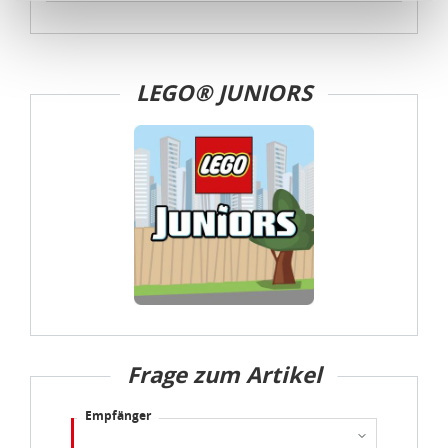
Kommission erfasst wird, und daher kein angemessenes
Schutzniveau für personenbezogene Daten bietet. Durch
die Verwendung von Standarddatenschutzklauseln in
LEGO® JUNIORS
Verbindung mit zusätzlichen Maßnahmen zur Sicherung
eines angemessenen Schutzniveaus, garantieren wir,
dass die Datenschutzvorgaben der EU auch bei der
Verarbeitung von Daten in den USA eingehalten werden.
Sie können die Cookie-Einwilligung jederzeit links unten
auf Ihrem Bildschirm anpassen und damit widerrufen.
idee+spiel Betriebs-GmbH
Datenschutzbestimmungen
und
Impressum
Frage zum Artikel
Empfänger