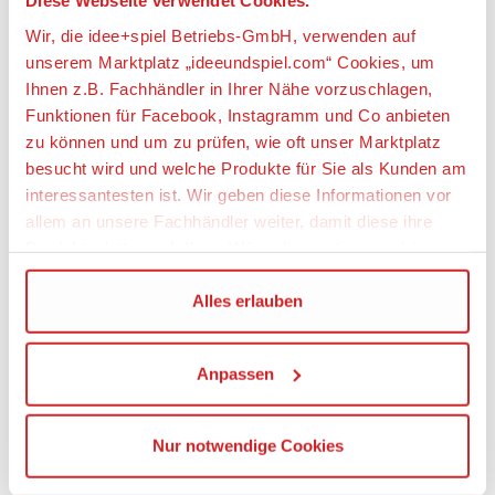
Diese Webseite verwendet Cookies.
Artikeleigenschaften:
Wir, die idee+spiel Betriebs-GmbH, verwenden auf
unserem Marktplatz „ideeundspiel.com“ Cookies, um
Anzahl Teile
Ihnen z.B. Fachhändler in Ihrer Nähe vorzuschlagen,
75
Funktionen für Facebook, Instagramm und Co anbieten
Geeignetes Alter
zu können und um zu prüfen, wie oft unser Marktplatz
Ab 4 Jahre
besucht wird und welche Produkte für Sie als Kunden am
interessantesten ist. Wir geben diese Informationen vor
Angaben zur Produktsicherheit:
allem an unsere Fachhändler weiter, damit diese ihre
Produktpalette nach Ihren Wünschen optimieren können.
Hersteller:
LEGO System A/S, Aastvej 1, 7190 Billund,
Wir verwenden den Google Tag Manager um weitere
Alles erlauben
Dänemark, https://www.lego.com,
Dienste einzubinden.
privacy.officer@LEGO.com
Anpassen
Wenn Sie auf „Alles erlauben“, klicken, werden ein Teil
Warnhinweise
Ihrer personenbezogener Daten in die USA übertragen.
Achtung! Nicht für Kinder unter 3 Jahren
Genaueres finden Sie in unserer Datenschutzerklärung.
Nur notwendige Cookies
geeignet, da Kleinteile verschluckt werden
Die USA ist ein Drittland, dass nicht von einem
können. Erstickungsgefahr!
Angemessenheitsbeschluss der Europäischen