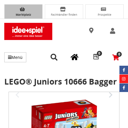
Marktplatz
Fachhändler finden
Prospekte
0
0
Menü
LEGO® Juniors 10666 Bagger
Item
1
of
3