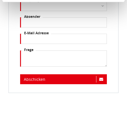
auf Ihrem Bildschirm anpassen und damit widerrufen.
Absender
idee+spiel Betriebs-GmbH
Datenschutzbestimmungen
und
Impressum
E-Mail Adresse
Frage
Abschicken
Immer auf dem Laufenden...