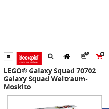
Marktplatz
Fachhändler finden
Prospekte
0
0
Menü
LEGO® Galaxy Squad 70702
Galaxy Squad Weltraum-
Moskito
Item
1