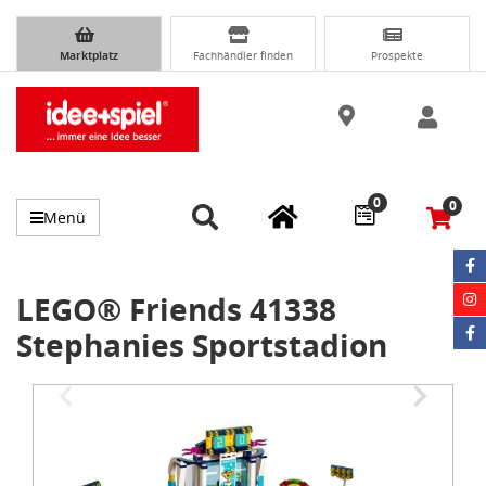
Marktplatz
Fachhändler finden
Prospekte
0
0
Menü
LEGO® Friends 41338
Stephanies Sportstadion
Item
1
of
3