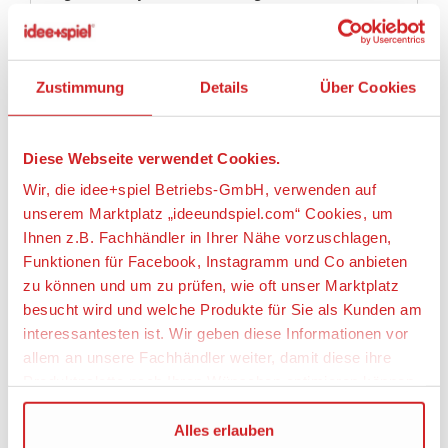
• Zähle mit, wie viele Körbe du mit dem Basketball
werfen kannst.
• Hol dir am Stand einen leckeren Taco und ein
Getränk und setz dich damit auf die Tribüne, um dir
Zustimmung
Details
Über Cookies
nichts entgehen zu lassen.
• Geeignet von 6–12 Jahren.
• Das Sportstadion mit Zuschauertribüne und Taco-
Diese Webseite verwendet Cookies.
Bar ist über 18 cm hoch, 22 cm breit und 8 cm tief.
• Der Tennisplatz ist über 5 cm hoch, 12 cm breit
Wir, die idee+spiel Betriebs-GmbH, verwenden auf
und 9 cm tief.
unserem Marktplatz „ideeundspiel.com“ Cookies, um
• Der Basketballbereich ist über 10 cm hoch, 8 cm
Ihnen z.B. Fachhändler in Ihrer Nähe vorzuschlagen,
breit und 13 cm tief.
Funktionen für Facebook, Instagramm und Co anbieten
• Für noch mehr Sport-Action mit 41330
Fußballtraining mit Stephanie kombinieren!
zu können und um zu prüfen, wie oft unser Marktplatz
besucht wird und welche Produkte für Sie als Kunden am
Artikeleigenschaften:
interessantesten ist. Wir geben diese Informationen vor
allem an unsere Fachhändler weiter, damit diese ihre
Anzahl Teile
Produktpalette nach Ihren Wünschen optimieren können.
460
Wir verwenden den Google Tag Manager um weitere
Alles erlauben
Geeignetes Alter