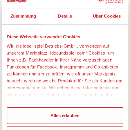
umzuwerfen.
• Benutze den Hammer, um den Frosch möglichst
schnell wieder zu versenken.
Zustimmung
Details
Über Cookies
• Dieses Set bietet Kindern im Alter von 6 bis 12
Jahren ein altersgerechtes Bauerlebnis.
• Der Freizeitpark ist 9 cm hoch, 15 cm breit und
Diese Webseite verwendet Cookies.
9 cm tief.
Wir, die idee+spiel Betriebs-GmbH, verwenden auf
• Lässt sich mit den Sets 41128 Raketen-Karussell,
41129 Hot-Dog-Stand im Freizeitpark und 41130
unserem Marktplatz „ideeundspiel.com“ Cookies, um
Großer Freitzeitpark kombinieren, um den Heartlake
Ihnen z.B. Fachhändler in Ihrer Nähe vorzuschlagen,
Freizeitpark zu errichten.
Funktionen für Facebook, Instagramm und Co anbieten
zu können und um zu prüfen, wie oft unser Marktplatz
Artikeleigenschaften:
besucht wird und welche Produkte für Sie als Kunden am
interessantesten ist. Wir geben diese Informationen vor
Anzahl Teile
allem an unsere Fachhändler weiter, damit diese ihre
174
Produktpalette nach Ihren Wünschen optimieren können.
Geeignetes Alter
Wir verwenden den Google Tag Manager um weitere
Alles erlauben
Ab 6 Jahre
Dienste einzubinden.