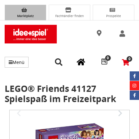
Marktplatz
Fachhändler finden
Prospekte
0
0
Menü
LEGO® Friends 41127
Spielspaß im Freizeitpark
Item
1
of
3