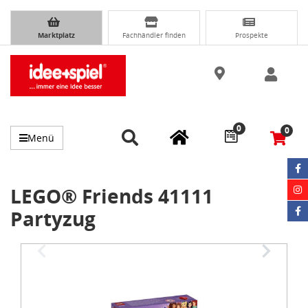
Marktplatz
Fachhändler finden
Prospekte
0
0
Menü
LEGO® Friends 41111
Partyzug
Item
1
of
3