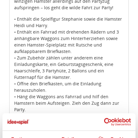
winzigen Hamster allerdings auf den Partyzug
aufspringen – los geht die wilde Fahrt zur Party!
• Enthält die Spielfigur Stephanie sowie die Hamster
Heidi und Harry.
• Enthält ein Fahrrad mit drehenden Rädern und 3
anhängbare Waggons zum Hinterherziehen sowie
einen Hamster-Spielplatz mit Rutsche und
aufklappbarem Briefkasten.
• Zum Zubehör zählen unter anderem eine
Einladungskarte, ein Geburtstagsgeschenk, eine
Haarschleife, 3 Partyhüte, 2 Ballons und ein
Futternapf für die Hamster.
• Öffne den Briefkasten, um die Einladung
herauszuholen.
• Häng die Waggons ans Fahrrad und hilf den
Hamstern beim Aufsteigen. Zieh den Zug dann zur
Party.
• Dieses Set bietet Kindern im Alter von 5 bis 12
Jahren ein altersgerechtes Bauerlebnis.
• Das Set enthält mehr als 100 Steine.
• Der Fahrradzug ist 2 cm hoch, 2 cm breit und