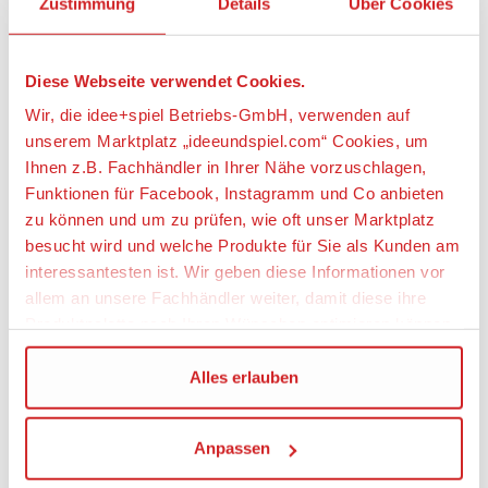
Zustimmung
Details
Über Cookies
16 cm lang.
• Der Hamster-Spielplatz ist 5 cm hoch, 4cm breit
und 4cm tief.
Diese Webseite verwendet Cookies.
• Lässt sich mit dem Set 41110 Geburtstagsparty
kombinieren, damit sich auch die Hamster auf der
Wir, die idee+spiel Betriebs-GmbH, verwenden auf
Party vergnügen können.
unserem Marktplatz „ideeundspiel.com“ Cookies, um
Ihnen z.B. Fachhändler in Ihrer Nähe vorzuschlagen,
Artikeleigenschaften:
Funktionen für Facebook, Instagramm und Co anbieten
zu können und um zu prüfen, wie oft unser Marktplatz
Anzahl Teile
besucht wird und welche Produkte für Sie als Kunden am
109
interessantesten ist. Wir geben diese Informationen vor
Geeignetes Alter
allem an unsere Fachhändler weiter, damit diese ihre
Ab 5 Jahre
Produktpalette nach Ihren Wünschen optimieren können.
Wir verwenden den Google Tag Manager um weitere
Alles erlauben
Angaben zur Produktsicherheit:
Dienste einzubinden.
Hersteller:
Anpassen
Wenn Sie auf „Alles erlauben“, klicken, werden ein Teil
LEGO System A/S, Aastvej 1, 7190 Billund,
Dänemark, https://www.lego.com,
Ihrer personenbezogener Daten in die USA übertragen.