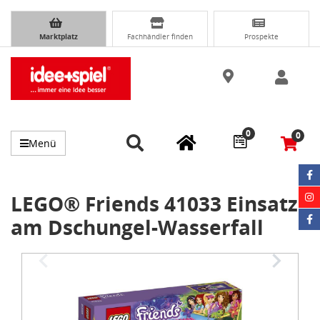
Marktplatz
Fachhändler finden
Prospekte
0
0
Menü
LEGO® Friends 41033 Einsatz
am Dschungel-Wasserfall
Item
1
of
3