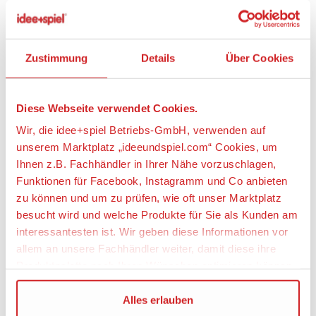
Treibholz gestrandet ist
Klettere die Liane hoch und begib dich auf die
Suche nach versteckten Schätzen in der geheimen
Höhle
Zustimmung
Details
Über Cookies
Entspanne dich nach einem anstrengenden Tag am
Dschungel-Wasserfall in der Hütte oben auf den
Klippen
Diese Webseite verwendet Cookies.
Die Klippen mit Hütte und Wasserfall sind über 13
cm hoch, 12 cm breit und 7 cm tief
Wir, die idee+spiel Betriebs-GmbH, verwenden auf
Kann für noch mehr Tierrettungs-Abenteuer mit
unserem Marktplatz „ideeundspiel.com“ Cookies, um
allen anderen LEGO® Friends Dschungel-Sets
Ihnen z.B. Fachhändler in Ihrer Nähe vorzuschlagen,
kombiniert werden
Funktionen für Facebook, Instagramm und Co anbieten
zu können und um zu prüfen, wie oft unser Marktplatz
besucht wird und welche Produkte für Sie als Kunden am
Artikeleigenschaften:
interessantesten ist. Wir geben diese Informationen vor
allem an unsere Fachhändler weiter, damit diese ihre
Anzahl Teile
Produktpalette nach Ihren Wünschen optimieren können.
183
Wir verwenden den Google Tag Manager um weitere
Alles erlauben
Geeignetes Alter