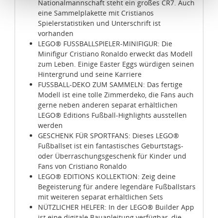
Nationalmannschaft steht ein großes CR7. Auch
Schutzniveau für personenbezogene Daten bietet. Durch
eine Sammelplakette mit Cristianos
die Verwendung von Standarddatenschutzklauseln in
Spielerstatistiken und Unterschrift ist
Verbindung mit zusätzlichen Maßnahmen zur Sicherung
vorhanden
eines angemessenen Schutzniveaus, garantieren wir,
LEGO® FUSSBALLSPIELER-MINIFIGUR: Die
dass die Datenschutzvorgaben der EU auch bei der
Minifigur Cristiano Ronaldo erweckt das Modell
Verarbeitung von Daten in den USA eingehalten werden.
zum Leben. Einige Easter Eggs würdigen seinen
Hintergrund und seine Karriere
FUSSBALL-DEKO ZUM SAMMELN: Das fertige
Sie können die Cookie-Einwilligung jederzeit links unten
Modell ist eine tolle Zimmerdeko, die Fans auch
auf Ihrem Bildschirm anpassen und damit widerrufen.
gerne neben anderen separat erhältlichen
LEGO® Editions Fußball-Highlights ausstellen
idee+spiel Betriebs-GmbH
werden
Datenschutzbestimmungen
und
Impressum
GESCHENK FÜR SPORTFANS: Dieses LEGO®
Fußballset ist ein fantastisches Geburtstags-
oder Überraschungsgeschenk für Kinder und
Fans von Cristiano Ronaldo
LEGO® EDITIONS KOLLEKTION: Zeig deine
Begeisterung für andere legendäre Fußballstars
mit weiteren separat erhältlichen Sets
NÜTZLICHER HELFER: In der LEGO® Builder App
ist eine digitale Bauanleitung verfügbar, die