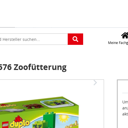
Für die Standorteing
verwenden wir Googl
Maps. Wollen Sie Goo
platz
Maps aktivieren?
e
Meine Fachg
76 Zoofütterung
Um
an
akt