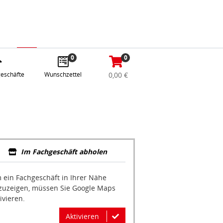
abe
Anmelden / Registrieren
e
gle
0
0
eschäfte
Wunschzettel
0,00 €
Im Fachgeschäft abholen
 ein Fachgeschäft in Ihrer Nähe
zuzeigen, müssen Sie Google Maps
ivieren.
Aktivieren