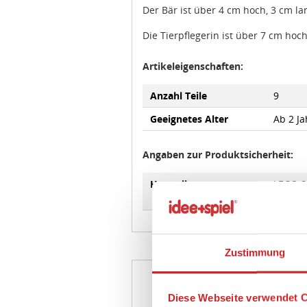
Die Tierpflegerin ist über 7 cm hoch
Artikeleigenschaften:
Anzahl Teile
9
Geeignetes Alter
Ab 2 Ja
Angaben zur Produktsicherheit:
Hersteller:
LEGO Sy
https:
Zustimmung
Diese Webseite verwendet C
LE
Wir, die idee+spiel Betrieb
Fachhändler in Ihrer Nähe v
LEGO
prüfen, wie oft unser Marktp
LEGO®
diese Informationen vor alle
von 1