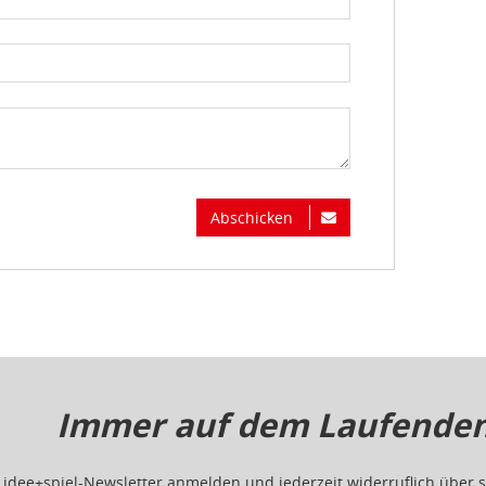
Abschicken
Immer auf dem Laufenden.
m idee+spiel-Newsletter anmelden und jederzeit widerruflich übe
ge
Gewinnspiele
, limitierte
Exklusivartikel
und interessante
Schnäp