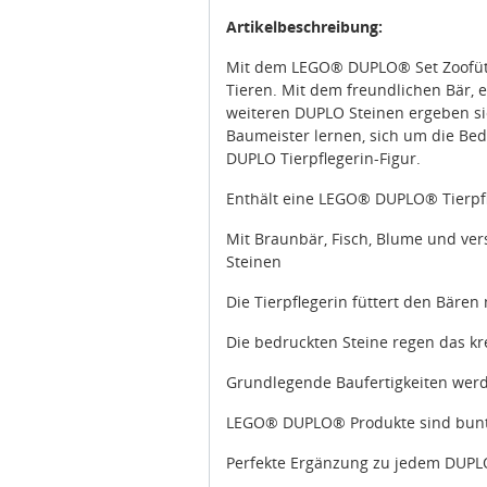
Artikelbeschreibung:
Mit dem LEGO® DUPLO® Set Zoofütter
Tieren. Mit dem freundlichen Bär, e
weiteren DUPLO Steinen ergeben sic
Baumeister lernen, sich um die Be
DUPLO Tierpflegerin-Figur.
Enthält eine LEGO® DUPLO® Tierpfl
Mit Braunbär, Fisch, Blume und ve
Steinen
Die Tierpflegerin füttert den Bären
Die bedruckten Steine regen das kr
Grundlegende Baufertigkeiten wer
LEGO® DUPLO® Produkte sind bunt,
Perfekte Ergänzung zu jedem DUPLO
Der Bär ist über 4 cm hoch, 3 cm la