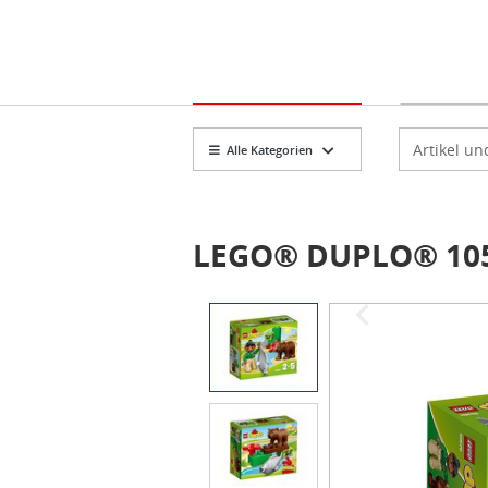
Markt
Artikelsuch
Alle Kategorien
LEGO® DUPLO® 105
Item
1
of
3