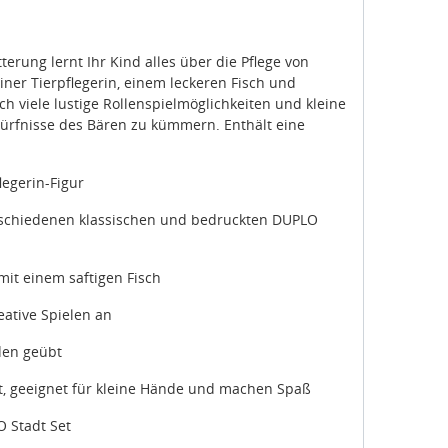
ung lernt Ihr Kind alles über die Pflege von
iner Tierpflegerin, einem leckeren Fisch und
h viele lustige Rollenspielmöglichkeiten und kleine
dürfnisse des Bären zu kümmern. Enthält eine
egerin-Figur
rschiedenen klassischen und bedruckten DUPLO
 mit einem saftigen Fisch
eative Spielen an
den geübt
 geeignet für kleine Hände und machen Spaß
 Stadt Set
ng und 7 cm breit