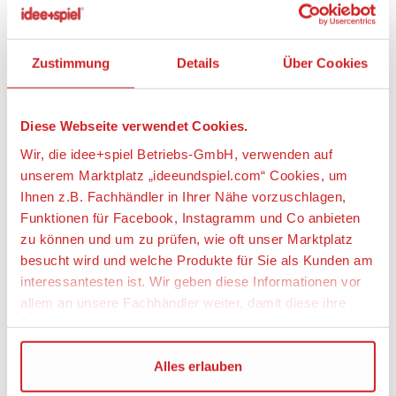
beginnen!
• Enthält Berry, Schneewittchens Häschen.
Zustimmung
Details
Über Cookies
• Berrys Küche besteht aus einzelnen Elementen,
einer baubaren Frühstückstheke mit Hockern, einem
Ausstelltisch, einem Tortenständer und einer
besonderen Baumpforte.
Diese Webseite verwendet Cookies.
• Baue Berrys Küche und bereite alles für eine
Wir, die idee+spiel Betriebs-GmbH, verwenden auf
Teeparty im Wald vor.
unserem Marktplatz „ideeundspiel.com“ Cookies, um
• Pflücke Beeren an der besonderen Baumpforte und
Ihnen z.B. Fachhändler in Ihrer Nähe vorzuschlagen,
dekoriere den Kuchen damit.
• Als Zubehör sind Beeren, eine Karotte, eine
Funktionen für Facebook, Instagramm und Co anbieten
Teekanne, ein Korb und zwei Tassen enthalten.
zu können und um zu prüfen, wie oft unser Marktplatz
• Dieses Set bietet Kindern im Alter von 5 bis 12
besucht wird und welche Produkte für Sie als Kunden am
Jahren ein altersgerechtes Bau- und Spielerlebnis.
interessantesten ist. Wir geben diese Informationen vor
• Berrys Küche ist 7 cm hoch, 14 cm breit und 3 cm
allem an unsere Fachhändler weiter, damit diese ihre
tief.
Produktpalette nach Ihren Wünschen optimieren können.
• Für ein besonderes Spielerlebnis mit den
Palasttieren lassen sich die Fensterauslagen und die
Bodenplatten der Baumpforte mit dem Set 41142
Wir verwenden den Google Tag Manager um weitere
Alles erlauben
Königliches Schloss der Palasttiere kombinieren.
Dienste einzubinden.