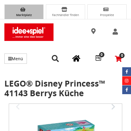
Marktplatz
Fachhändler finden
Prospekte
0
0
Menü
LEGO® Disney Princess™
41143 Berrys Küche
Item
1
of
3