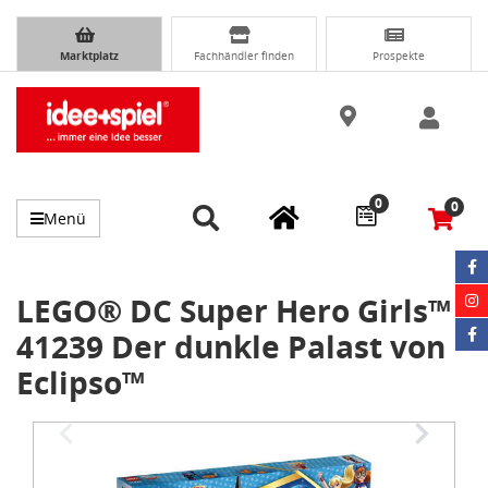
Marktplatz
Fachhändler finden
Prospekte
0
0
Menü
LEGO® DC Super Hero Girls™
41239 Der dunkle Palast von
Eclipso™
Item
1