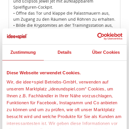
und Eclipsos Jewel Jet mit aufklappbarem
Spielfiguren-Cockpit.
• Öffne das Tor und klappe die Palastmauern aus,
um Zugang zu den Räumen und Röhren zu erhalten.
• Bilde die Kryptomites an der Trainingsstation aus,
damit sie Eclipso unterstützen können.
• Öffne die Röhre, um The Flash™ zu befreien, bevor
ihm seine Superkräfte vollends geraubt werden.
• Benutze den Schminktisch und den
Zustimmung
Details
Über Cookies
Ausrüstungsschrank, um dich auf das Kräftemessen
vorzubereiten.
• Lass den Jewel Jet vom Dach des Palasts abheben,
Diese Webseite verwendet Cookies.
um Eclipso™ bei der Flucht zu helfen.
• Das Zubehör umfasst einen Stab, ein Schwert,
Wir, die idee+spiel Betriebs-GmbH, verwenden auf
einen Flegel, ein Sai, Wonder Womans Lasso der
unserem Marktplatz „ideeundspiel.com“ Cookies, um
Wahrheit, Wonder Womans Schild, Laborflaschen,
Ihnen z.B. Fachhändler in Ihrer Nähe vorzuschlagen,
einen Lippenstift, eine Bürste, Parfümflaschen, eine
Funktionen für Facebook, Instagramm und Co anbieten
Spitzhacke, Hammer und Amboss sowie drei
zu können und um zu prüfen, wie oft unser Marktplatz
Kristalle.
• Lässt sich mit dem Set 41237 Das Geheimversteck
besucht wird und welche Produkte für Sie als Kunden am
von Batgirl™ kombinieren, um noch mehr
interessantesten ist. Wir geben diese Informationen vor
spannende Superhelden-Abenteuer zu erleben!