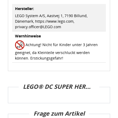
Sie können die Cookie-Einwilligung jederzeit links unten
Hersteller:
auf Ihrem Bildschirm anpassen und damit widerrufen.
LEGO System A/S, Aastvej 1, 7190 Billund,
Dänemark, https://www.lego.com,
idee+spiel Betriebs-GmbH
privacy.officer@LEGO.com
Datenschutzbestimmungen
und
Impressum
Warnhinweise
Achtung! Nicht für Kinder unter 3 Jahren
geeignet, da Kleinteile verschluckt werden
können. Erstickungsgefahr!
LEGO® DC SUPER HERO GIRLS™
Frage zum Artikel