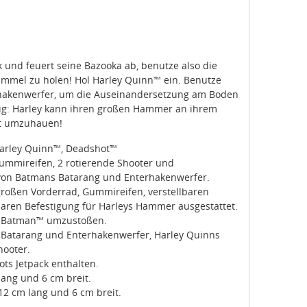
k und feuert seine Bazooka ab, benutze also die
immel zu holen! Hol Harley Quinn™ ein. Benutze
hakenwerfer, um die Auseinandersetzung am Boden
htig: Harley kann ihren großen Hammer an ihrem
it umzuhauen!
 Harley Quinn™, Deadshot™
Gummireifen, 2 rotierende Shooter und
von Batmans Batarang und Enterhakenwerfer.
 großen Vorderrad, Gummireifen, verstellbaren
ren Befestigung für Harleys Hammer ausgestattet.
um Batman™ umzustoßen.
 Batarang und Enterhakenwerfer, Harley Quinns
ooter.
ts Jetpack enthalten.
lang und 6 cm breit.
 12 cm lang und 6 cm breit.