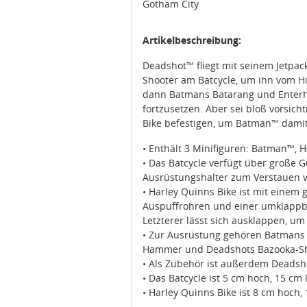
Gotham City
Artikelbeschreibung:
Deadshot™ fliegt mit seinem Jetpac
Shooter am Batcycle, um ihn vom H
dann Batmans Batarang und Enter
fortzusetzen. Aber sei bloß vorsic
Bike befestigen, um Batman™ dam
• Enthält 3 Minifiguren: Batman™,
• Das Batcycle verfügt über große 
Ausrüstungshalter zum Verstauen 
• Harley Quinns Bike ist mit einem
Auspuffrohren und einer umklappba
Letzterer lässt sich ausklappen, 
• Zur Ausrüstung gehören Batmans
Hammer und Deadshots Bazooka-Sh
• Als Zubehör ist außerdem Deadsho
• Das Batcycle ist 5 cm hoch, 15 cm 
• Harley Quinns Bike ist 8 cm hoch,