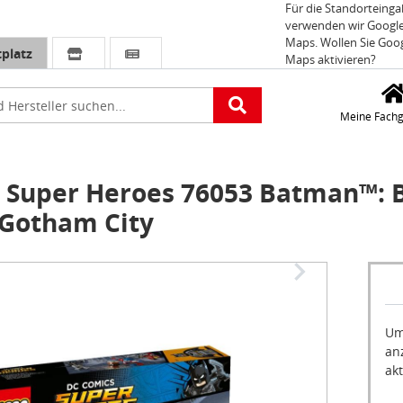
Für die Standorteing
verwenden wir Googl
Maps. Wollen Sie Goo
platz
Maps aktivieren?
e
Meine Fachg
Super Heroes 76053 Batman™: B
 Gotham City
Um
an
akt