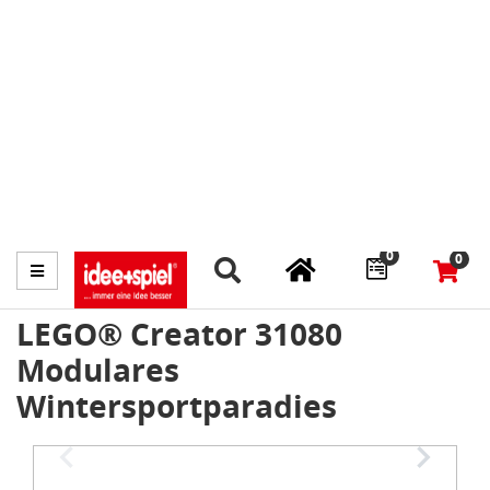
Marktplatz
Fachhändler finden
Prospekte
0
0
Menü
LEGO® Creator 31080
Modulares
Wintersportparadies
Item
1