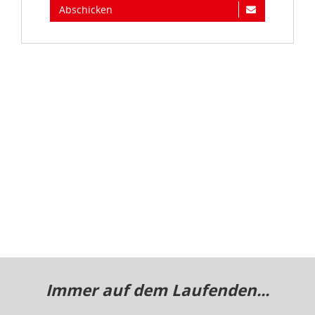
Immer auf dem Laufenden...
Jetzt zum idee+spiel-Newsletter anmelden und
jederzeit widerruflich über spannende
Neuheiten
,
zugkräftige
Gewinnspiele
, limitierte
Exklusivartikel
und interessante
Schnäppchen
immer als erster
informiert sein.
E-Mail für Newsletteranmeldung