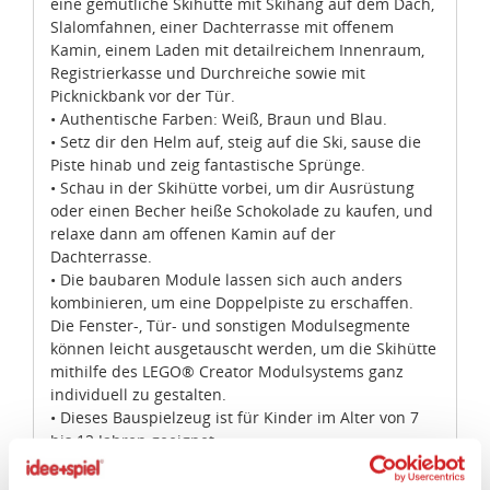
Slalomfahnen, einer Dachterrasse mit offenem
Kamin, einem Laden mit detailreichem Innenraum,
Registrierkasse und Durchreiche sowie mit
Picknickbank vor der Tür.
• Authentische Farben: Weiß, Braun und Blau.
• Setz dir den Helm auf, steig auf die Ski, sause die
Piste hinab und zeig fantastische Sprünge.
• Schau in der Skihütte vorbei, um dir Ausrüstung
oder einen Becher heiße Schokolade zu kaufen, und
relaxe dann am offenen Kamin auf der
Dachterrasse.
• Die baubaren Module lassen sich auch anders
Zustimmung
Details
Über Cookies
kombinieren, um eine Doppelpiste zu erschaffen.
Die Fenster-, Tür- und sonstigen Modulsegmente
können leicht ausgetauscht werden, um die Skihütte
mithilfe des LEGO® Creator Modulsystems ganz
Diese Webseite verwendet Cookies.
individuell zu gestalten.
Wir, die idee+spiel Betriebs-GmbH, verwenden auf
• Dieses Bauspielzeug ist für Kinder im Alter von 7
unserem Marktplatz „ideeundspiel.com“ Cookies, um
bis 12 Jahren geeignet.
• Dieses 3-in-1-Modell lässt dich noch weitere
Ihnen z.B. Fachhändler in Ihrer Nähe vorzuschlagen,
Abenteuer erleben: Kann in eine Bobbahn mit Bob
Funktionen für Facebook, Instagramm und Co anbieten
umgebaut werden – oder in eine „Yeti-