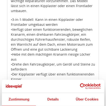
wichtige Reparaturen vorzunehmen. Das Modell
lässt sich in einen Kipplaster oder einen Frontlader
umbauen.
•3-in-1-Modell: Kann in einen Kipplaster oder
Frontlader umgebaut werden
•Verfügt über einen funktionierenden, beweglichen
Kranarm, einen drehbaren Fahrzeugkörper, ein
durchsichtiges Führerhausfenster, robuste Reifen,
ein Warnlicht auf dem Dach, einen Motorraum zum
Öffnen und eine gut sichtbare Lackierung
•Hebe mit dem mächtigen Kranarm riesige Löcher
aus
•Drehe den Fahrzeugkörper, um Geröll und Steine zu
befördern
•Der Kipplaster verfügt über einen funktionierenden
Kipper
•Der Frontlader verfügt über einen funktionierenden
Ausleger
•Der Power Bagger ist über 5 cm hoch, 12 cm lang
und 3 cm breit
Zustimmung
Details
Über Cookies
•Der Kipplaster ist über 4 cm hoch, 6 cm lang und 3