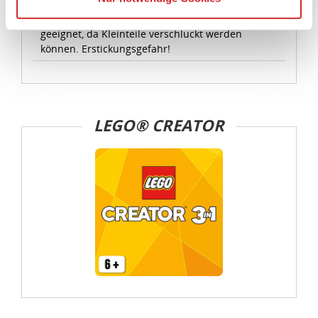
Die USA ist ein Drittland, dass nicht von einem
Achtung! Nicht für Kinder unter 3 Jahren
Angemessenheitsbeschluss der Europäischen
geeignet, da Kleinteile verschluckt werden
Kommission erfasst wird, und daher kein angemessenes
können. Erstickungsgefahr!
Schutzniveau für personenbezogene Daten bietet. Durch
die Verwendung von Standarddatenschutzklauseln in
Verbindung mit zusätzlichen Maßnahmen zur Sicherung
eines angemessenen Schutzniveaus, garantieren wir,
LEGO® CREATOR
dass die Datenschutzvorgaben der EU auch bei der
Verarbeitung von Daten in den USA eingehalten werden.
Sie können die Cookie-Einwilligung jederzeit links unten
auf Ihrem Bildschirm anpassen und damit widerrufen.
idee+spiel Betriebs-GmbH
Datenschutzbestimmungen
und
Impressum