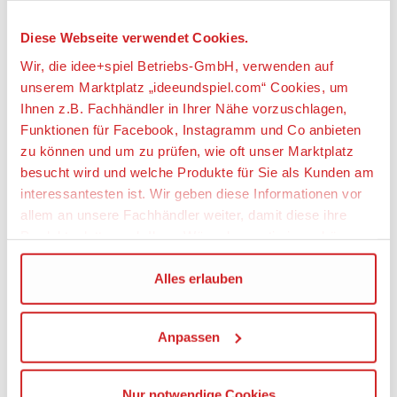
cm breit
•Der Frontlader ist über 4 cm hoch, 8 cm lang und 3
Diese Webseite verwendet Cookies.
cm breit
Wir, die idee+spiel Betriebs-GmbH, verwenden auf
unserem Marktplatz „ideeundspiel.com“ Cookies, um
Artikeleigenschaften:
Ihnen z.B. Fachhändler in Ihrer Nähe vorzuschlagen,
Anzahl Teile
Funktionen für Facebook, Instagramm und Co anbieten
64
zu können und um zu prüfen, wie oft unser Marktplatz
besucht wird und welche Produkte für Sie als Kunden am
Geeignetes Alter
interessantesten ist. Wir geben diese Informationen vor
Ab 6 Jahre
allem an unsere Fachhändler weiter, damit diese ihre
Produktpalette nach Ihren Wünschen optimieren können.
Angaben zur Produktsicherheit:
Wir verwenden den Google Tag Manager um weitere
Alles erlauben
Hersteller:
Dienste einzubinden.
LEGO System A/S, Aastvej 1, 7190 Billund,
Dänemark, https://www.lego.com,
Anpassen
Wenn Sie auf „Alles erlauben“, klicken, werden ein Teil
privacy.officer@LEGO.com
Ihrer personenbezogener Daten in die USA übertragen.
Warnhinweise
Genaueres finden Sie in unserer Datenschutzerklärung.
Nur notwendige Cookies