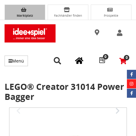
Marktplatz
Fachhändler finden
Prospekte
0
0
Menü
LEGO® Creator 31014 Power
Bagger
Item
1
of
5