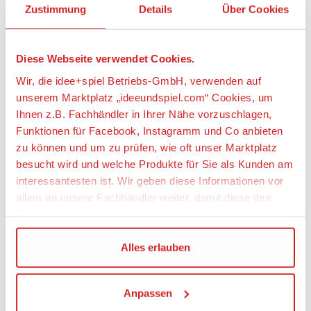
Geländeeinsatz mit den robusten Reifen des Pick-
Zustimmung
Details
Über Cookies
Ups!
• Der Roboter ist über 18 cm hoch und 12 cm breit
• Der Helikopter ist über 4 cm hoch, 15 cm lang und
Diese Webseite verwendet Cookies.
8 cm breit
Wir, die idee+spiel Betriebs-GmbH, verwenden auf
• Der Pick-Up ist über 7 cm hoch, 18 cm lang und 7
cm breit
unserem Marktplatz „ideeundspiel.com“ Cookies, um
Ihnen z.B. Fachhändler in Ihrer Nähe vorzuschlagen,
Artikeleigenschaften:
Funktionen für Facebook, Instagramm und Co anbieten
zu können und um zu prüfen, wie oft unser Marktplatz
Anzahl Teile
besucht wird und welche Produkte für Sie als Kunden am
223
interessantesten ist. Wir geben diese Informationen vor
allem an unsere Fachhändler weiter, damit diese ihre
Geeignetes Alter
Produktpalette nach Ihren Wünschen optimieren können.
Ab 7 Jahre
Wir verwenden den Google Tag Manager um weitere
Alles erlauben
Angaben zur Produktsicherheit:
Dienste einzubinden.
Hersteller:
Anpassen
Wenn Sie auf „Alles erlauben“, klicken, werden ein Teil
LEGO System A/S, Aastvej 1, 7190 Billund,