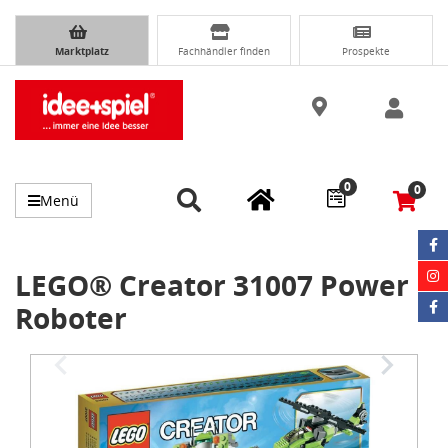
Marktplatz
Fachhändler finden
Prospekte
0
0
Menü
LEGO® Creator 31007 Power
Roboter
Item
1
of
4