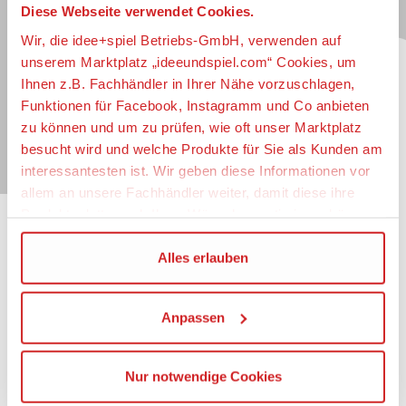
Diese Webseite verwendet Cookies.
Jetzt zum idee+spiel-Newsletter anmelden und
jederzeit widerruflich über spannende
Neuheiten
,
Wir, die idee+spiel Betriebs-GmbH, verwenden auf
zugkräftige
Gewinnspiele
, limitierte
Exklusivartikel
unserem Marktplatz „ideeundspiel.com“ Cookies, um
und interessante
Schnäppchen
immer als erster
Ihnen z.B. Fachhändler in Ihrer Nähe vorzuschlagen,
informiert sein.
Funktionen für Facebook, Instagramm und Co anbieten
zu können und um zu prüfen, wie oft unser Marktplatz
E-Mail für Newsletteranmeldung
besucht wird und welche Produkte für Sie als Kunden am
interessantesten ist. Wir geben diese Informationen vor
allem an unsere Fachhändler weiter, damit diese ihre
Produktpalette nach Ihren Wünschen optimieren können.
Informationen
Wir verwenden den Google Tag Manager um weitere
Alles erlauben
Dienste einzubinden.
Impressum
Datenschutz
Anpassen
Wenn Sie auf „Alles erlauben“, klicken, werden ein Teil
Barrierefreiheit
Ihrer personenbezogener Daten in die USA übertragen.
Nutzungsbedingungen
Genaueres finden Sie in unserer Datenschutzerklärung.
Mitgliederportal
Nur notwendige Cookies
Die USA ist ein Drittland, dass nicht von einem