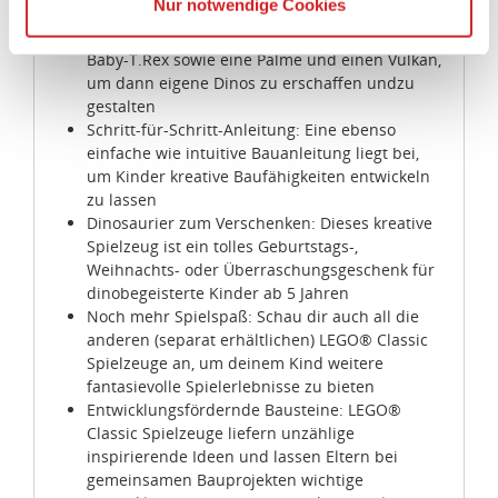
Nur notwendige Cookies
zunächst einen T.Rex, einen Flugsaurier, einen
Die USA ist ein Drittland, dass nicht von einem
Triceratops, einen Brontosaurus und einen
Angemessenheitsbeschluss der Europäischen
Baby-T.Rex sowie eine Palme und einen Vulkan,
Kommission erfasst wird, und daher kein angemessenes
um dann eigene Dinos zu erschaffen undzu
Schutzniveau für personenbezogene Daten bietet. Durch
gestalten
die Verwendung von Standarddatenschutzklauseln in
Schritt-für-Schritt-Anleitung: Eine ebenso
Verbindung mit zusätzlichen Maßnahmen zur Sicherung
einfache wie intuitive Bauanleitung liegt bei,
um Kinder kreative Baufähigkeiten entwickeln
eines angemessenen Schutzniveaus, garantieren wir,
zu lassen
dass die Datenschutzvorgaben der EU auch bei der
Dinosaurier zum Verschenken: Dieses kreative
Verarbeitung von Daten in den USA eingehalten werden.
Spielzeug ist ein tolles Geburtstags-,
Weihnachts- oder Überraschungsgeschenk für
Sie können die Cookie-Einwilligung jederzeit links unten
dinobegeisterte Kinder ab 5 Jahren
auf Ihrem Bildschirm anpassen und damit widerrufen.
Noch mehr Spielspaß: Schau dir auch all die
anderen (separat erhältlichen) LEGO® Classic
Spielzeuge an, um deinem Kind weitere
idee+spiel Betriebs-GmbH
fantasievolle Spielerlebnisse zu bieten
Datenschutzbestimmungen
und
Impressum
Entwicklungsfördernde Bausteine: LEGO®
Classic Spielzeuge liefern unzählige
inspirierende Ideen und lassen Eltern bei
gemeinsamen Bauprojekten wichtige