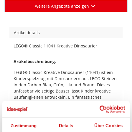
weitere Angebote anzeigen
Artikeldetails
LEGO® Classic 11041 Kreative Dinosaurier
Artikelbeschreibung:
LEGO® Classic Kreative Dinosaurier (11041) ist ein
Kinderspielzeug mit Dinosauriern aus LEGO Steinen
in den Farben Blau, Grün, Lila und Braun. Dieses
unfassbar vielseitige Bauset lässt Kinder kreative
Baufähigkeiten entwickeln. Ein fantastisches
Geschenk für Kinder ab 5 Jahren, die ganz vernarrt
in Dinos sind.
Diese LEGO Spielzeug-Dinosaurier sind rasch
Zustimmung
Details
Über Cookies
zusammengesteckt. Das Set beinhaltet einen T.Rex,