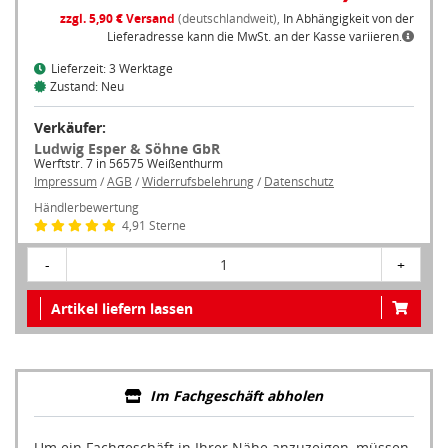
zzgl. 5,90 € Versand
(deutschlandweit),
In Abhängigkeit von der
Lieferadresse kann die MwSt. an der Kasse variieren.
Lieferzeit: 3 Werktage
Zustand: Neu
Verkäufer:
Ludwig Esper & Söhne GbR
Werftstr. 7 in 56575 Weißenthurm
Impressum
/
AGB
/
Widerrufsbelehrung
/
Datenschutz
Händlerbewertung
4,91 Sterne
-
1
+
Artikel liefern lassen
Im Fachgeschäft abholen
Um ein Fachgeschäft in Ihrer Nähe anzuzeigen, müssen