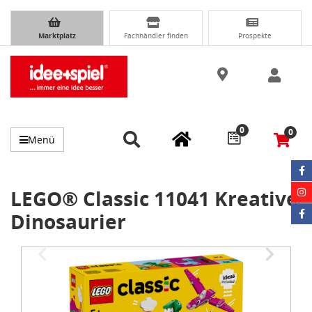
Marktplatz
Fachhändler finden
Prospekte
0
0
Menü
LEGO® Classic 11041 Kreative
Dinosaurier
Item
1
of
3