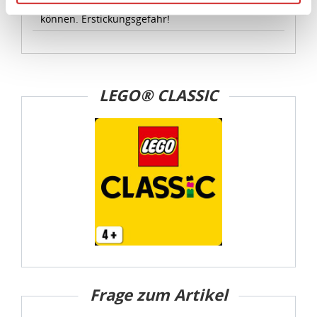
geeignet, da Kleinteile verschluckt werden
Angemessenheitsbeschluss der Europäischen
können. Erstickungsgefahr!
Kommission erfasst wird, und daher kein angemessenes
Schutzniveau für personenbezogene Daten bietet. Durch
die Verwendung von Standarddatenschutzklauseln in
Verbindung mit zusätzlichen Maßnahmen zur Sicherung
LEGO® CLASSIC
eines angemessenen Schutzniveaus, garantieren wir,
dass die Datenschutzvorgaben der EU auch bei der
Verarbeitung von Daten in den USA eingehalten werden.
Sie können die Cookie-Einwilligung jederzeit links unten
auf Ihrem Bildschirm anpassen und damit widerrufen.
idee+spiel Betriebs-GmbH
Datenschutzbestimmungen
und
Impressum
Frage zum Artikel