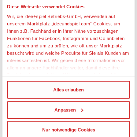
altersgerechtes Bau- und Spielerlebnis.
Diese Webseite verwendet Cookies.
Wir, die idee+spiel Betriebs-GmbH, verwenden auf
Artikeleigenschaften:
unserem Marktplatz „ideeundspiel.com“ Cookies, um
Anzahl Teile
Ihnen z.B. Fachhändler in Ihrer Nähe vorzuschlagen,
Funktionen für Facebook, Instagramm und Co anbieten
300
zu können und um zu prüfen, wie oft unser Marktplatz
Geeignetes Alter
besucht wird und welche Produkte für Sie als Kunden am
Ab 4 Jahre
interessantesten ist. Wir geben diese Informationen vor
allem an unsere Fachhändler weiter, damit diese ihre
Angaben zur Produktsicherheit:
Produktpalette nach Ihren Wünschen optimieren können.
Hersteller:
Wir verwenden den Google Tag Manager um weitere
Alles erlauben
LEGO System A/S, Aastvej 1, 7190 Billund,
Dienste einzubinden.
Dänemark, https://www.lego.com,
privacy.officer@LEGO.com
Anpassen
Wenn Sie auf „Alles erlauben“, klicken, werden ein Teil
Ihrer personenbezogener Daten in die USA übertragen.
Warnhinweise
Genaueres finden Sie in unserer Datenschutzerklärung.
Achtung! Nicht für Kinder unter 3 Jahren
Nur notwendige Cookies
Die USA ist ein Drittland, dass nicht von einem