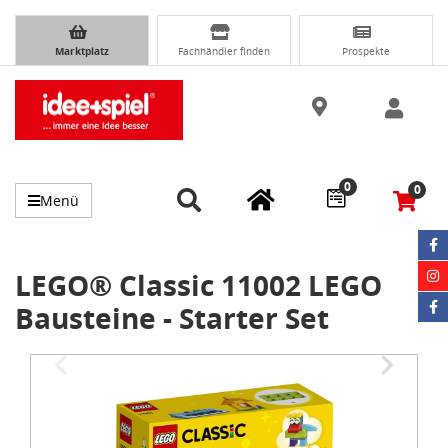
Marktplatz
Fachhändler finden
Prospekte
0
0
Menü
LEGO® Classic 11002 LEGO
Bausteine - Starter Set
Item
1
of
3