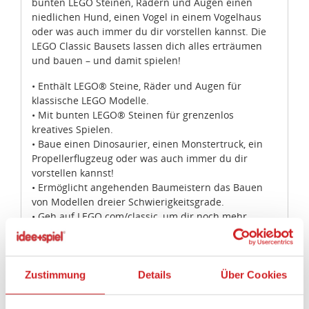
bunten LEGO Steinen, Rädern und Augen einen
niedlichen Hund, einen Vogel in einem Vogelhaus
oder was auch immer du dir vorstellen kannst. Die
LEGO Classic Bausets lassen dich alles erträumen
und bauen – und damit spielen!
• Enthält LEGO® Steine, Räder und Augen für
klassische LEGO Modelle.
• Mit bunten LEGO® Steinen für grenzenlos
kreatives Spielen.
• Baue einen Dinosaurier, einen Monstertruck, ein
Propellerflugzeug oder was auch immer du dir
vorstellen kannst!
• Ermöglicht angehenden Baumeistern das Bauen
von Modellen dreier Schwierigkeitsgrade.
• Geh auf LEGO.com/classic, um dir noch mehr
Bauanleitungen, Bauideen und Anregungen zu
holen.
• Lass deiner Kreativität mit den LEGO® Classic Sets
freien Lauf!
Zustimmung
Details
Über Cookies
• Dieses Set enthält 300 Teile.
• Dieses Set bietet Kindern ab 4 Jahren ein