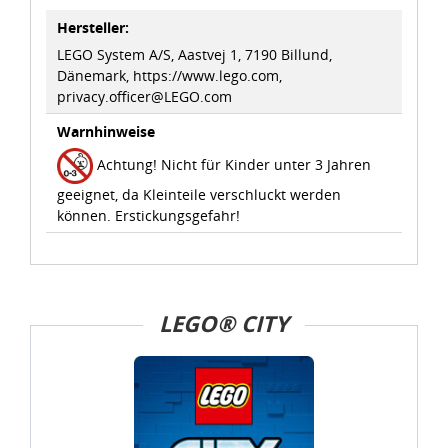
eines angemessenen Schutzniveaus, garantieren wir,
Hersteller:
dass die Datenschutzvorgaben der EU auch bei der
Verarbeitung von Daten in den USA eingehalten werden.
LEGO System A/S, Aastvej 1, 7190 Billund,
Dänemark, https://www.lego.com,
privacy.officer@LEGO.com
Sie können die Cookie-Einwilligung jederzeit links unten
auf Ihrem Bildschirm anpassen und damit widerrufen.
Warnhinweise
Achtung! Nicht für Kinder unter 3 Jahren
idee+spiel Betriebs-GmbH
geeignet, da Kleinteile verschluckt werden
Datenschutzbestimmungen
und
Impressum
können. Erstickungsgefahr!
LEGO® CITY