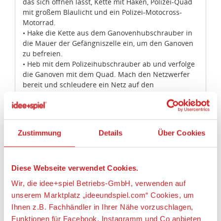
das sich öffnen lässt, Kette mit Haken, Polizei-Quad
mit großem Blaulicht und ein Polizei-Motocross-
Motorrad.
• Hake die Kette aus dem Ganovenhubschrauber in
die Mauer der Gefängniszelle ein, um den Ganoven
zu befreien.
• Heb mit dem Polizeihubschrauber ab und verfolge
die Ganoven mit dem Quad. Mach den Netzwerfer
bereit und schleudere ein Netz auf den
Hubschrauber der Ganoven, um ihm zum Landen zu
zwingen.
• Drück den Hebel hinter der Höhle nach unten,
sodass der Berglöwe die Ganoven anspringt.
Zustimmung
Details
Über Cookies
• Als Zubehör sind 2 Tassen, 2 Goldbarren, Netz,
Fernglas, Funkgerät, Taschenlampe, Megafon und 3
Paar Handschellen enthalten.
• Dieses aufregende Kinderspielzeug ist für Kinder
Diese Webseite verwendet Cookies.
im Alter 5 bis 12 Jahren geeignet.
Wir, die idee+spiel Betriebs-GmbH, verwenden auf
• Der Polizeihubschrauber ist über 7 cm hoch, 19 cm
unserem Marktplatz „ideeundspiel.com“ Cookies, um
lang und 16 cm breit
Ihnen z.B. Fachhändler in Ihrer Nähe vorzuschlagen,
• Der Hubschrauber der Ganoven ist über 8 cm hoch,
Funktionen für Facebook, Instagramm und Co anbieten
22 cm lang und 16 cm breit.