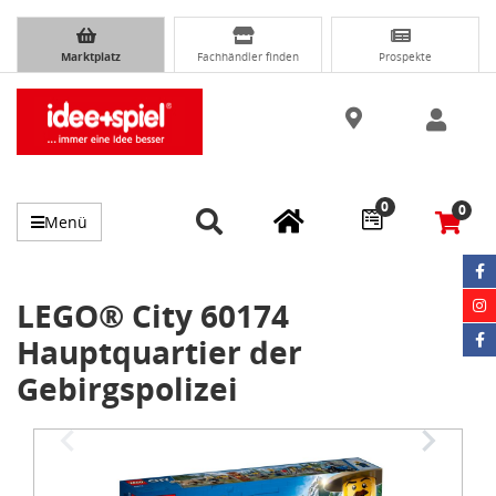
Marktplatz
Fachhändler finden
Prospekte
0
0
Menü
LEGO® City 60174
Hauptquartier der
Gebirgspolizei
Item
1