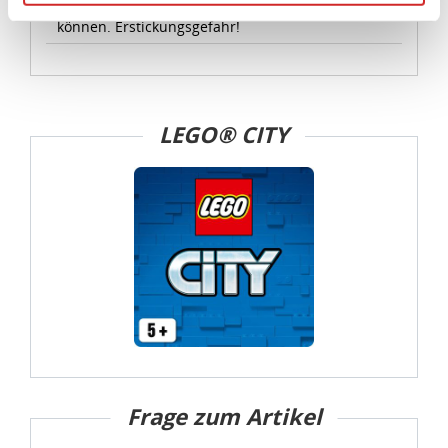
geeignet, da Kleinteile verschluckt werden
Angemessenheitsbeschluss der Europäischen
können. Erstickungsgefahr!
Kommission erfasst wird, und daher kein angemessenes
Schutzniveau für personenbezogene Daten bietet. Durch
die Verwendung von Standarddatenschutzklauseln in
Verbindung mit zusätzlichen Maßnahmen zur Sicherung
LEGO® CITY
eines angemessenen Schutzniveaus, garantieren wir,
dass die Datenschutzvorgaben der EU auch bei der
Verarbeitung von Daten in den USA eingehalten werden.
Sie können die Cookie-Einwilligung jederzeit links unten
auf Ihrem Bildschirm anpassen und damit widerrufen.
idee+spiel Betriebs-GmbH
Datenschutzbestimmungen
und
Impressum
Frage zum Artikel