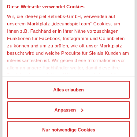
cm lang und 4 cm breit.
Diese Webseite verwendet Cookies.
Wir, die idee+spiel Betriebs-GmbH, verwenden auf
Artikeleigenschaften:
unserem Marktplatz „ideeundspiel.com“ Cookies, um
Anzahl Teile
Ihnen z.B. Fachhändler in Ihrer Nähe vorzuschlagen,
Funktionen für Facebook, Instagramm und Co anbieten
92
zu können und um zu prüfen, wie oft unser Marktplatz
Geeignetes Alter
besucht wird und welche Produkte für Sie als Kunden am
Ab 5 Jahre
interessantesten ist. Wir geben diese Informationen vor
allem an unsere Fachhändler weiter, damit diese ihre
Angaben zur Produktsicherheit:
Produktpalette nach Ihren Wünschen optimieren können.
Hersteller:
Wir verwenden den Google Tag Manager um weitere
Alles erlauben
LEGO System A/S, Aastvej 1, 7190 Billund,
Dienste einzubinden.
Dänemark, https://www.lego.com,
privacy.officer@LEGO.com
Anpassen
Wenn Sie auf „Alles erlauben“, klicken, werden ein Teil
Ihrer personenbezogener Daten in die USA übertragen.
Warnhinweise
Genaueres finden Sie in unserer Datenschutzerklärung.
Achtung! Nicht für Kinder unter 3 Jahren
Nur notwendige Cookies
Die USA ist ein Drittland, dass nicht von einem