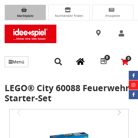
Marktplatz
Fachhändler finden
Prospekte
0
0
Menü
LEGO® City 60088 Feuerwehr
Starter-Set
Item
1
of
5