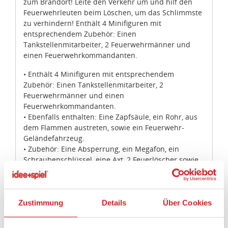
zum Brandort! Leite den Verkehr um und hilf den
Feuerwehrleuten beim Löschen, um das Schlimmste
zu verhindern! Enthält 4 Minifiguren mit
entsprechendem Zubehör: Einen
Tankstellenmitarbeiter, 2 Feuerwehrmänner und
einen Feuerwehrkommandanten.
• Enthält 4 Minifiguren mit entsprechendem
Zubehör: Einen Tankstellenmitarbeiter, 2
Feuerwehrmänner und einen
Feuerwehrkommandanten.
• Ebenfalls enthalten: Eine Zapfsäule, ein Rohr, aus
dem Flammen austreten, sowie ein Feuerwehr-
Geländefahrzeug.
• Zubehör: Eine Absperrung, ein Megafon, ein
Schraubenschlüssel, eine Axt, 2 Feuerlöscher sowie
ein Funkgerät.
• Ruf die Feuerwehr!
• Eile auf dem superschnellen Feuerwehr-
Geländefahrzeug zum Brandort.
Zustimmung
Details
Über Cookies
• Lösch die Flammen!
• Das Feuerwehr-Geländefahrzeug ist 4 cm hoch, 7