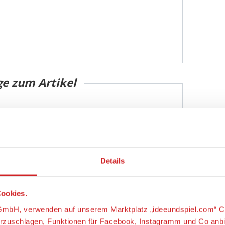
ge zum Artikel
Details
ookies.
s-GmbH, verwenden auf unserem Marktplatz „ideeundspiel.com“ C
orzuschlagen, Funktionen für Facebook, Instagramm und Co anb