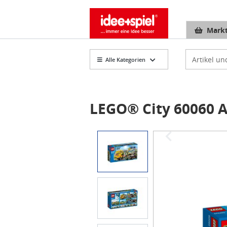
Markt
Artikelsuch
Alle Kategorien
LEGO® City 60060 
Item
1
of
5