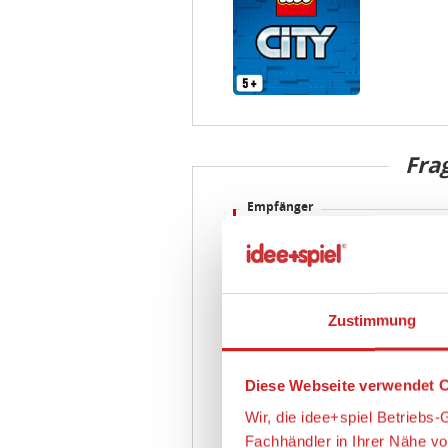
Fra
Empfänger
Absender
Zustimmung
E-Mail Adresse
Frage
Diese Webseite verwendet C
Wir, die idee+spiel Betrieb
Fachhändler in Ihrer Nähe v