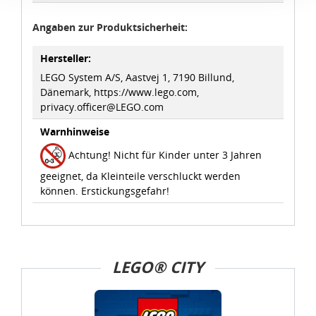
Verbindung mit zusätzlichen Maßnahmen zur Sicherung
eines angemessenen Schutzniveaus, garantieren wir,
Angaben zur Produktsicherheit:
dass die Datenschutzvorgaben der EU auch bei der
Verarbeitung von Daten in den USA eingehalten werden.
Hersteller:
LEGO System A/S, Aastvej 1, 7190 Billund,
Sie können die Cookie-Einwilligung jederzeit links unten
Dänemark, https://www.lego.com,
privacy.officer@LEGO.com
auf Ihrem Bildschirm anpassen und damit widerrufen.
Warnhinweise
idee+spiel Betriebs-GmbH
Achtung! Nicht für Kinder unter 3 Jahren
Datenschutzbestimmungen
und
Impressum
geeignet, da Kleinteile verschluckt werden
können. Erstickungsgefahr!
LEGO® CITY