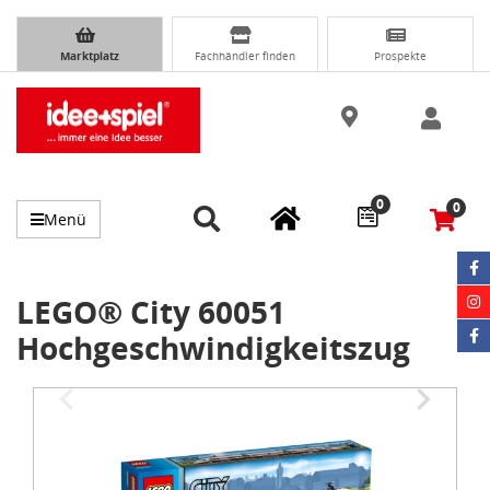
Marktplatz
Fachhändler finden
Prospekte
0
0
Menü
LEGO® City 60051
Hochgeschwindigkeitszug
Item
1
of
5