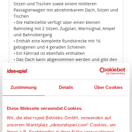
Sitzen und Tischen sowie einem mittleren
Passagierwagen mit abnehmbarem Dach, Sitzen und
Tischen
• Die Haltestellte verfügt über einen kleinen
Bahnsteig mit 2 Sitzen, Zugplan, Warnsignal, Ampel
und Bahnübergang
• Enthält eine komplette Rundstrecke mit 16
gebogenen und 4 geraden Schienen
• Ein Fahrrad ist ebenfalls enthalten
• Das Dach kann abgenommen werden und gibt den
Blick frei auf die Fahrerkabine mit dem coolen
Armaturenbrett
• Steuere den Zug mit der Infrarot-Fernsteuerung
mit 7 Geschwindigkeiten
Zustimmung
Details
Über Cookies
• Fahre zur Haltestelle und lasse die Passagiere
einsteigen
• Der Fahrradfahrer wartet am Bahnübergang bis
Diese Webseite verwendet Cookies.
der Zug durchgefahren ist
• Der Hochgeschwindigkeitszugist insgesamt über 12
Wir, die idee+spiel Betriebs-GmbH, verwenden auf
cm hoch, 77 cm lang und 5 cm breit
unserem Marktplatz „ideeundspiel.com“ Cookies, um
• Der vordere und hintere Wagen sind jeweils über
Ihnen z.B. Fachhändler in Ihrer Nähe vorzuschlagen,