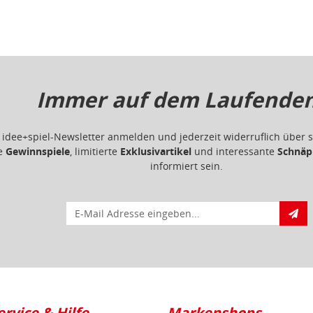
Immer auf dem Laufenden.
m idee+spiel-Newsletter anmelden und jederzeit widerruflich übe
ge
Gewinnspiele
, limitierte
Exklusivartikel
und interessante
Schnäp
informiert sein.
E-Mail für Newsletteranmeldung
ervice & Hilfe
Markenshops