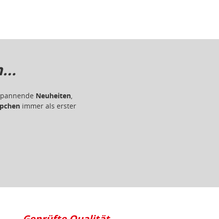
..
r spannende
Neuheiten
,
pchen
immer als erster
Geprüfte Qualität