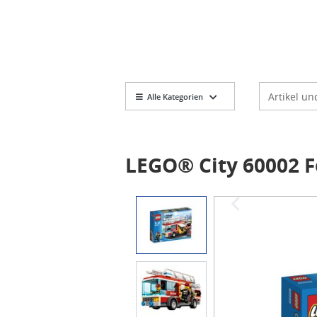
Markt
Artikelsuch
Alle Kategorien
LEGO® City 60002 
Item
1
of
5