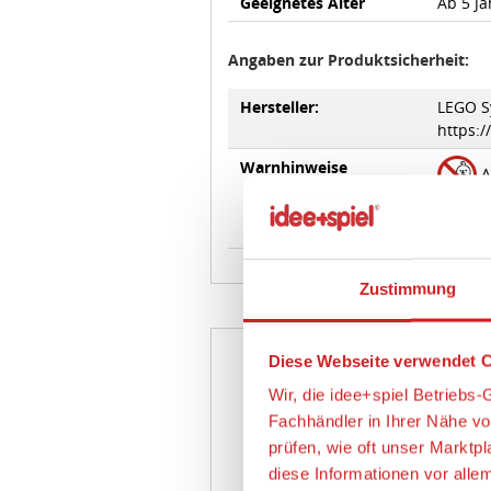
Angaben zur Produktsicherheit:
Hersteller:
LEGO Sy
https:
Warnhinweise
A
Zustimmung
da Klei
Erstick
Diese Webseite verwendet C
Wir, die idee+spiel Betrieb
Fachhändler in Ihrer Nähe v
prüfen, wie oft unser Marktp
diese Informationen vor alle
optimieren können.
Wir verwenden den Google T
Wenn Sie auf „Alles erlauben