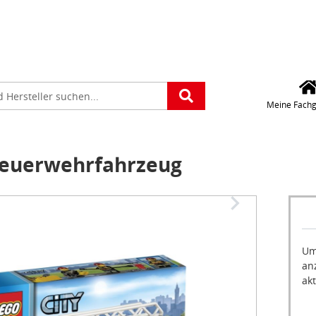
Für die Standorteing
verwenden wir Googl
Maps. Wollen Sie Goo
platz
Maps aktivieren?
e
Meine Fachg
Feuerwehrfahrzeug
Um
an
akt