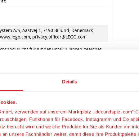
stem A/S, Aastvej 1, 7190 Billund, Dänemark,
//www.lego.com, privacy.officer@LEGO.com
chtung! Nicht für Kinder unter 3 Jahren geeignet,
Details
nteile verschluckt werden können.
ungsgefahr!
ookies.
s-GmbH, verwenden auf unserem Marktplatz „ideeundspiel.com“ C
orzuschlagen, Funktionen für Facebook, Instagramm und Co anb
LEGO® CITY
latz besucht wird und welche Produkte für Sie als Kunden am int
m an unsere Fachhändler weiter, damit diese ihre Produktpalett
ag Manager um weitere Dienste einzubinden.
“, klicken, werden ein Teil Ihrer personenbezogener Daten in d