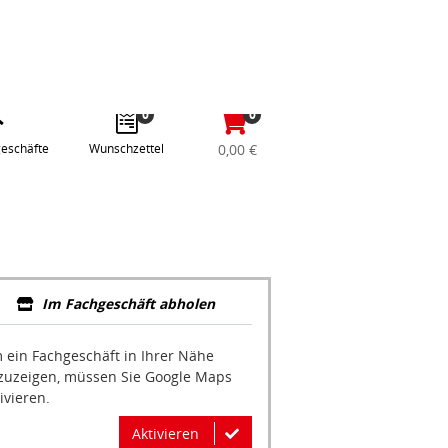
abe
Anmelden / Registrieren
e
gle
0
0
eschäfte
Wunschzettel
0,00 €
Im Fachgeschäft abholen
 ein Fachgeschäft in Ihrer Nähe
zuzeigen, müssen Sie Google Maps
ivieren.
Aktivieren